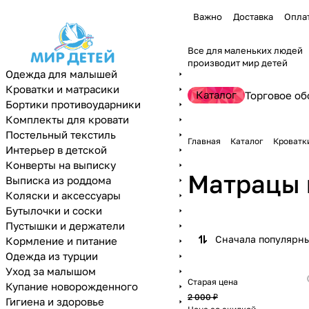
Важно
Доставка
Опла
Все для маленьких людей
производит мир детей
Одежда для малышей
Кроватки и матрасики
Каталог
Торговое об
Бортики противоударники
Комплекты для кровати
Постельный текстиль
Главная
Каталог
Кроватк
Интерьер в детской
Конверты на выписку
Матрацы 
Выписка из роддома
Коляски и аксессуары
Бутылочки и соски
Пустышки и держатели
Сначала популярн
Кормление и питание
Одежда из турции
Уход за малышом
Старая цена
Купание новорожденного
2 000 ₽
Гигиена и здоровье