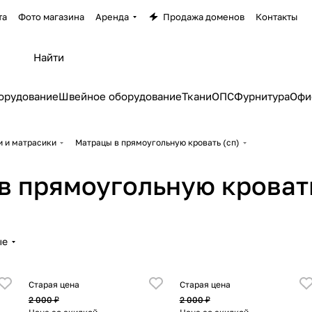
та
Фото магазина
Аренда
Продажа доменов
Контакты
орудование
Швейное оборудование
Ткани
ОПС
Фурнитура
Офи
и и матрасики
Матрацы в прямоугольную кровать (сп)
в прямоугольную кровать
ые
Старая цена
Старая цена
2 000 ₽
2 000 ₽