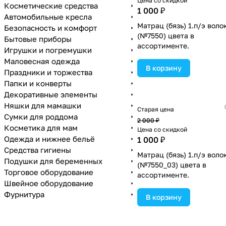
Цена со скидкой
Косметические средства
1 000 ₽
Автомобильные кресла
Матрац (бязь) 1.п/э воло
Безопасность и комфорт
(№7550) цвета в
Бытовые приборы
ассортименте.
Игрушки и погремушки
Маловесная одежда
В корзину
Праздники и торжества
Папки и конверты
Декоративные элементы
Няшки для мамашки
Старая цена
Сумки для роддома
2 000 ₽
Косметика для мам
Цена со скидкой
Одежда и нижнее бельё
1 000 ₽
Средства гигиены
Матрац (бязь) 1.п/э воло
Подушки для беременных
(№7550_03) цвета в
Торговое оборудование
ассортименте.
Швейное оборудование
Фурнитура
В корзину