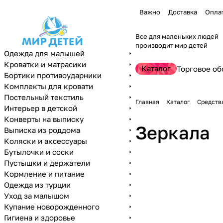
Важно
Доставка
Опла
Все для маленьких людей
производит мир детей
Одежда для малышей
Кроватки и матрасики
Каталог
Торговое об
Бортики противоударники
Комплекты для кровати
Постельный текстиль
Главная
Каталог
Средств
Интерьер в детской
Конверты на выписку
Зеркала
Выписка из роддома
Коляски и аксессуары
Бутылочки и соски
Пустышки и держатели
Кормление и питание
Одежда из турции
Уход за малышом
Купание новорожденного
Гигиена и здоровье