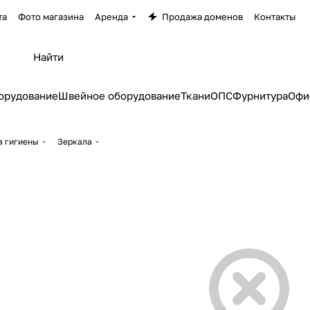
та
Фото магазина
Аренда
Продажа доменов
Контакты
орудование
Швейное оборудование
Ткани
ОПС
Фурнитура
Офи
а гигиены
Зеркала