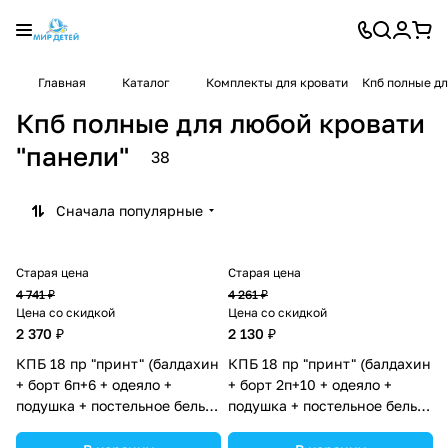
Главная
Каталог
Комплекты для кровати
Кпб полные дл
Кпб полные для любой кровати
"панели"
38
Сначала популярные
Старая цена
Старая цена
4 741 ₽
4 261 ₽
Цена со скидкой
Цена со скидкой
2 370 ₽
2 130 ₽
КПБ 18 пр "принт" (балдахин
КПБ 18 пр "принт" (балдахин
+ борт 6п+6 + одеяло +
+ борт 2п+10 + одеяло +
подушка + постельное белье
подушка + постельное белье
(бязь/сатин) 12кв
(бязь/сатин) 12кв
(№П207_15) цвета в
(№П207_2а10_04) цвета в