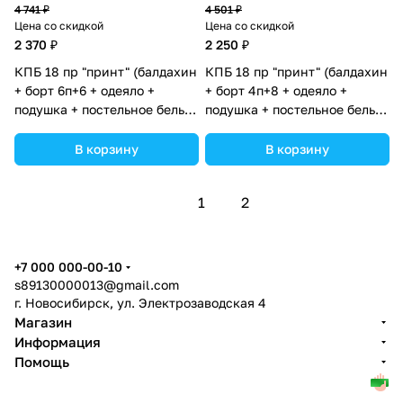
4 741 ₽
4 501 ₽
Цена со скидкой
Цена со скидкой
2 370 ₽
2 250 ₽
КПБ 18 пр "принт" (балдахин
КПБ 18 пр "принт" (балдахин
+ борт 6п+6 + одеяло +
+ борт 4п+8 + одеяло +
подушка + постельное белье
подушка + постельное белье
(бязь/сатин) 12кв
(бязь/сатин) 12кв
(№П207_12) цвета в
(№П207_4а8) цвета в
В корзину
В корзину
ассортименте.
ассортименте.
1
2
+7 000 000-00-10
s89130000013@gmail.com
г. Новосибирск, ул. Электрозаводская 4
Магазин
Информация
Помощь