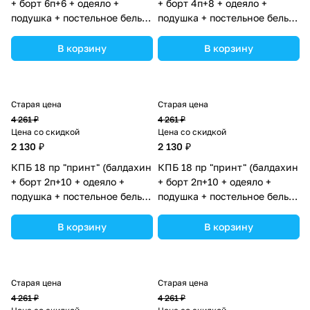
+ борт 6п+6 + одеяло +
+ борт 4п+8 + одеяло +
подушка + постельное белье
подушка + постельное белье
(бязь/сатин) 12кв (№П207)
(бязь/сатин) 12кв
цвета в ассортименте.
(№П207_4а8_08) цвета в
В корзину
В корзину
ассортименте.
Старая цена
Старая цена
4 261 ₽
4 261 ₽
Цена со скидкой
Цена со скидкой
2 130 ₽
2 130 ₽
КПБ 18 пр "принт" (балдахин
КПБ 18 пр "принт" (балдахин
+ борт 2п+10 + одеяло +
+ борт 2п+10 + одеяло +
подушка + постельное белье
подушка + постельное белье
(бязь/сатин) 12кв
(бязь/сатин) 12кв
(№П207_2а10_10) цвета в
(№П207_2а10_08) цвета в
В корзину
В корзину
ассортименте.
ассортименте.
Старая цена
Старая цена
4 261 ₽
4 261 ₽