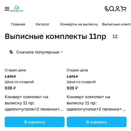
Главная
Каталог
Конверты на выписку
Выписные компл
Выписные комплекты 11пр
12
Сначала популярные
Старая цена
Старая цена
1 879 ₽
1 879 ₽
Цена со скидкой
Цена со скидкой
939 ₽
939 ₽
Конверт комплект на
Конверт комплект на
выписку 11 пр:
выписку 11 пр:
одеяло+уголок+2 пеленки+3
одеяло+уголок+2 пеленки+3
распашонки+3 чепчика+бант
распашонки+3 чепчика+бант
(№1887б-2-1_о_05) цвета в
(№1887б-2-1_о_03) цвета в
В корзину
В корзину
ассортименте.
ассортименте.