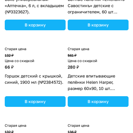
«Аптечка», 6 л, с вкладышем
Савостинъ» детские с
(№3323627).
ограничителем, 60 шт
(№1223647).
В корзину
В корзину
Старая цена
Старая цена
132 ₽
561 ₽
Цена со скидкой
Цена со скидкой
66 ₽
280 ₽
Горшок детский с крышкой,
Детские впитывающие
синий, 1900 мл (№2384572).
пелёнки Helen Harper,
размер 60х90, 10 шт.
(№1551746).
В корзину
В корзину
Старая цена
Старая цена
132 ₽
136 ₽