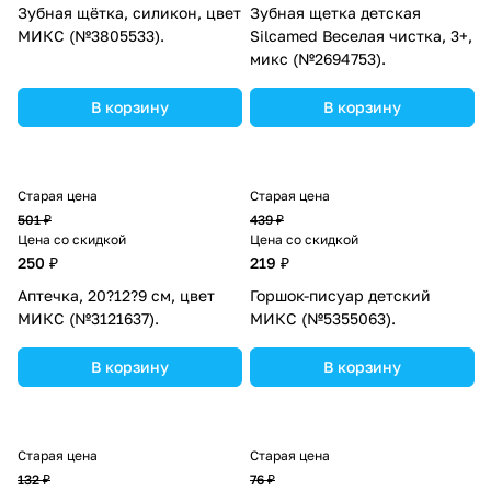
Зубная щётка, силикон, цвет
Зубная щетка детская
МИКС (№3805533).
Silcamed Веселая чистка, 3+,
микс (№2694753).
В корзину
В корзину
Старая цена
Старая цена
501 ₽
439 ₽
Цена со скидкой
Цена со скидкой
250 ₽
219 ₽
Аптечка, 20?12?9 см, цвет
Горшок-писуар детский
МИКС (№3121637).
МИКС (№5355063).
В корзину
В корзину
Старая цена
Старая цена
132 ₽
76 ₽