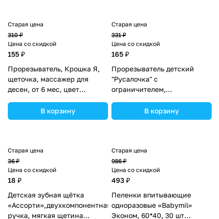
Старая цена
Старая цена
310 ₽
331 ₽
Цена со скидкой
Цена со скидкой
155 ₽
165 ₽
Прорезыватель, Крошка Я,
Прорезыватель детский
щеточка, массажер для
"Русалочка" с
десен, от 6 мес, цвет
ограничителем,
зеленый/голубой.
силиконовый, от 3 мес,
(№4477739).
цвета МИКС. (№2272521).
В корзину
В корзину
Старая цена
Старая цена
36 ₽
986 ₽
Цена со скидкой
Цена со скидкой
18 ₽
493 ₽
Детская зубная щётка
Пеленки впитывающие
«Ассорти»,двухкомпонентная
одноразовые «Babymil»
ручка, мягкая щетина
Эконом, 60*40, 30 шт