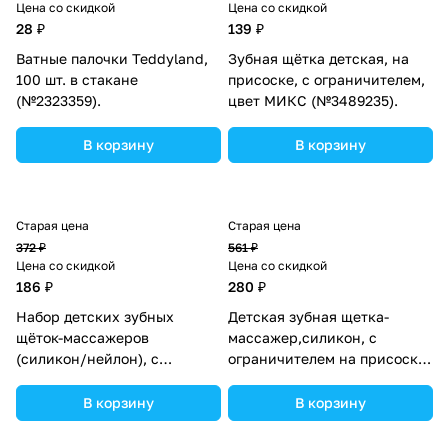
Цена со скидкой
Цена со скидкой
г
ж
н
28 ₽
139 ₽
у
н
ы
Ватные палочки Teddyland,
з
Зубная щётка детская, на
ы
е
100 шт. в стакане
присоске, с ограничителем,
н
е
(№2323359).
цвет МИКС (№3489235).
и
к
В корзину
В корзину
и
Старая цена
Старая цена
372 ₽
561 ₽
Цена со скидкой
Цена со скидкой
186 ₽
280 ₽
Набор детских зубных
Детская зубная щетка-
щёток-массажеров
массажер,силикон, с
(силикон/нейлон), с
ограничителем на присоске,
ограничителем, цвет
цвет МИКС (№4350273).
голубой (№2849331).
В корзину
В корзину