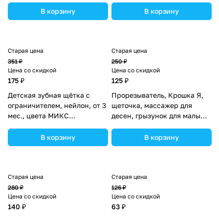
В корзину
В корзину
Старая цена
Старая цена
351 ₽
250 ₽
Цена со скидкой
Цена со скидкой
175 ₽
125 ₽
Детская зубная щётка с
Прорезыватель, Крошка Я,
ограничителем, нейлон, от 3
щеточка, массажер для
мес., цвета МИКС
десен, грызунок для малыша,
(№2315074).
от 18 мес, цвет голубой.
(№1886899).
В корзину
В корзину
Старая цена
Старая цена
280 ₽
126 ₽
Цена со скидкой
Цена со скидкой
140 ₽
63 ₽