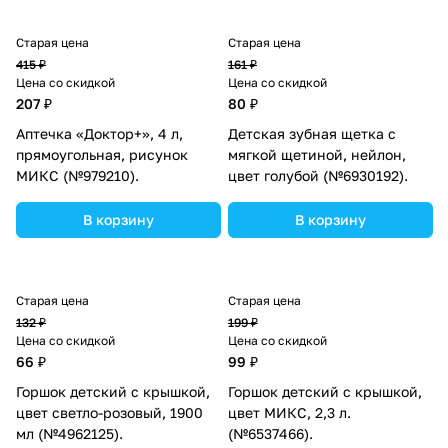
Старая цена
Старая цена
415 ₽
161 ₽
Цена со скидкой
Цена со скидкой
207 ₽
80 ₽
Аптечка «Доктор+», 4 л,
Детская зубная щетка с
прямоугольная, рисунок
мягкой щетиной, нейлон,
МИКС (№979210).
цвет голубой (№6930192).
В корзину
В корзину
Старая цена
Старая цена
132 ₽
199 ₽
Цена со скидкой
Цена со скидкой
66 ₽
99 ₽
Горшок детский с крышкой,
Горшок детский с крышкой,
цвет светло-розовый, 1900
цвет МИКС, 2,3 л.
мл (№4962125).
(№6537466).