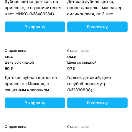
Зубная щётка детская, на
Детская зубная щетка,
присоске, с ограничителем,
прорезыватель - массажер,
цвет МИКС (№3489234).
силиконовая, от 3 мес.
(№1385769).
В корзину
В корзину
Старая цена
Старая цена
119 ₽
194 ₽
Цена со скидкой
Цена со скидкой
59 ₽
97 ₽
Детская зубная щетка на
Горшок детский, цвет
присоске «Мишка», с
голубой перламутр
защитным колпачком
(№2330888).
(нейлон), цвет МИКС
(№4478235).
В корзину
В корзину
Старая цена
Старая цена