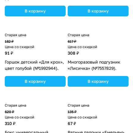
(№5498038).
(№2259986).
В корзину
В корзину
Старая цена
Старая цена
182 ₽
617 ₽
Цена со скидкой
Цена со скидкой
91 ₽
308 ₽
Горшок детский «Для крох»,
Многоразовый подгузник
цвет голубой (№1992944).
«Лисичка» (№7557829).
В корзину
В корзину
Старая цена
Старая цена
620 ₽
135 ₽
Цена со скидкой
Цена со скидкой
310 ₽
67 ₽
Бокс универсальный
Ватные палочки «Емельянъ