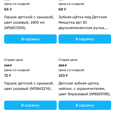
Цена со скидкой
Цена со скидкой
66 ₽
68 ₽
Горшок детский с крышкой,
Зубная щётка мод Детская
цвет розовый, 1900 мл
Мишутка арт 81
(№1807205).
двухкомпонентная ручка,
щетина мягкая, с присоской
(№4883086).
В корзину
В корзину
Старая цена
Старая цена
144 ₽
206 ₽
Цена со скидкой
Цена со скидкой
72 ₽
103 ₽
Горшок детский с крышкой,
Детская зубная щетка,
цвет розовый (№3643274).
нейлон, с ограничителем,
цвет бирюзовый (№6929795).
В корзину
В корзину