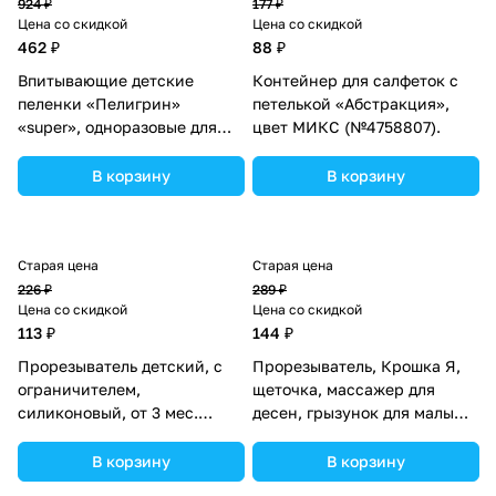
924 ₽
177 ₽
Цена со скидкой
Цена со скидкой
462 ₽
88 ₽
Впитывающие детские
Контейнер для салфеток с
пеленки «Пелигрин»
петелькой «Абстракция»,
«super», одноразовые для
цвет МИКС (№4758807).
детей, 60х60 см, 20 шт
(№6913149).
В корзину
В корзину
Старая цена
Старая цена
226 ₽
289 ₽
Цена со скидкой
Цена со скидкой
113 ₽
144 ₽
Прорезыватель детский, с
Прорезыватель, Крошка Я,
ограничителем,
щеточка, массажер для
силиконовый, от 3 мес.
десен, грызунок для малыша,
(№2932134).
от 3 мес, цвет желтый.
(№1886900).
В корзину
В корзину