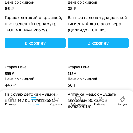
Цена со скидкой
Цена со скидкой
66 ₽
38 ₽
Горшок детский с крышкой,
Ватные палочки для детской
цвет зеленый перламутр,
гигиены Amra с алоэ вера
1900 мл (№4026629).
(цилиндр) 100 шт.
(№7488615).
В корзину
В корзину
Старая цена
Старая цена
895 ₽
112 ₽
Цена со скидкой
Цена со скидкой
447 ₽
56 ₽
Писсуар детский «Ушки»,
Аптечка мешок «Будьте
цвета МИКС (№911358).
здоровы» 30x35 см
Главная
Каталог
Корзина
Избранные
Кабинет
Акции
(№5207915).
В корзину
В корзину