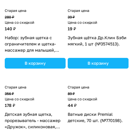
Старая цена
Старая цена
280 ₽
39 ₽
Цена со скидкой
Цена со скидкой
140 ₽
19 ₽
Набор: зубная щетка с
Зубная щётка Др.Клин Бэби
ограничителем и щетка-
мягкий, 1 шт (№3574513).
массажер для малышей,
силикон, цвет МИКС
(№5478677).
В корзину
В корзину
Старая цена
Старая цена
356 ₽
89 ₽
Цена со скидкой
Цена со скидкой
178 ₽
44 ₽
Детская зубная щетка,
Ватные диски Premial
прорезыватель - массажер
детские, 70 шт. (№770198).
«Дружок», силиконовая,
цвет МИКС (№4313598).