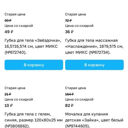
Старая цена
Старая цена
99 ₽
72 ₽
Цена со скидкой
Цена со скидкой
49 ₽
36 ₽
Губка для тела «Звёздочка»,
Губка для тела массажная
16,5?16,5?4 см, цвет МИКС
«Наслаждение», 18?9,5?5 см,
(№672740).
цвет МИКС (№672734).
В корзину
В корзину
Старая цена
Старая цена
21 ₽
164 ₽
Цена со скидкой
Цена со скидкой
10 ₽
82 ₽
Губка для тела с гелем,
Мочалка для купания
синяя, размер 120х80х25 мм
детская «Зайка», цвет белый
(№3806862).
(№9744605).