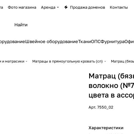
та
Фото магазина
Аренда
Продажа доменов
Контакты
орудование
Швейное оборудование
Ткани
ОПС
Фурнитура
Офи
и и матрасики
Матрацы в прямоугольную кровать (сп)
Матрац (бязь
Матрац (бязь
волокно (№7
цвета в асс
Арт.
7550_02
Характеристики