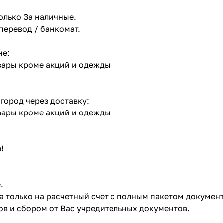
олько За наличные.
 перевод / банкомат.
не:
овары кроме акций и одежды
 город через доставку:
овары кроме акций и одежды
!
.
ата только на расчетный счет с полным пакетом докумен
в и сбором от Вас учредительных документов.