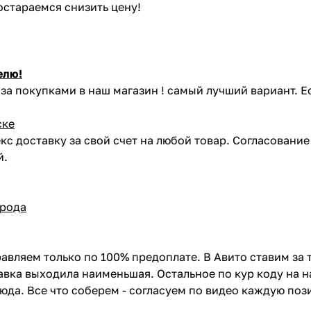
постараемся снизить цену!
елю!
за покупками в наш магазин ! самый лучший вариант. Е
ске
кс доставку за свой счет на любой товар. Согласовани
й.
орода
авляем только по 100% предоплате. В Авито ставим за 
вка выходила наименьшая. Остальное по кур коду на н
сюда. Все что соберем - согласуем по видео каждую по