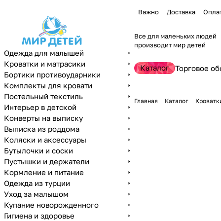
Важно
Доставка
Опла
Все для маленьких людей
производит мир детей
Одежда для малышей
Кроватки и матрасики
Каталог
Торговое об
Бортики противоударники
Комплекты для кровати
Постельный текстиль
Главная
Каталог
Кроватк
Интерьер в детской
Конверты на выписку
Выписка из роддома
Коляски и аксессуары
Бутылочки и соски
Пустышки и держатели
Кормление и питание
Одежда из турции
Уход за малышом
Купание новорожденного
Гигиена и здоровье