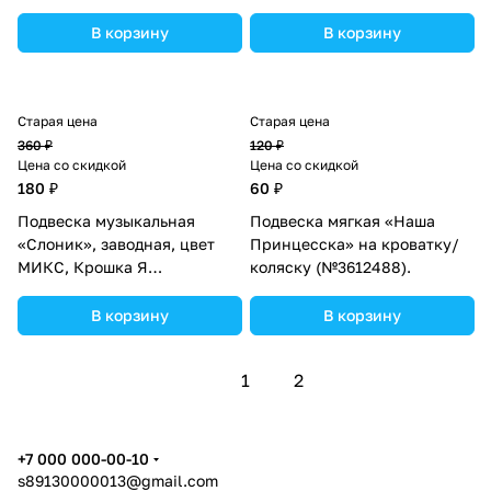
В корзину
В корзину
Старая цена
Старая цена
360 ₽
120 ₽
Цена со скидкой
Цена со скидкой
180 ₽
60 ₽
Подвеска музыкальная
Подвеска мягкая «Наша
«Слоник», заводная, цвет
Принцесска» на кроватку/
МИКС, Крошка Я
коляску (№3612488).
(№2849254).
В корзину
В корзину
1
2
+7 000 000-00-10
s89130000013@gmail.com