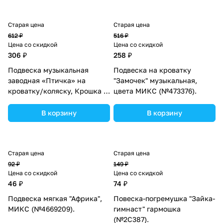
Старая цена
Старая цена
612 ₽
516 ₽
Цена со скидкой
Цена со скидкой
306 ₽
258 ₽
Подвеска музыкальная
Подвеска на кроватку
заводная «Птичка» на
"Замочек" музыкальная,
кроватку/коляску, Крошка Я
цвета МИКС (№473376).
(№2849240).
В корзину
В корзину
Старая цена
Старая цена
92 ₽
149 ₽
Цена со скидкой
Цена со скидкой
46 ₽
74 ₽
Подвеска мягкая "Африка",
Повеска-погремушка "Зайка-
МИКС (№4669209).
гимнаст" гармошка
(№2С387).