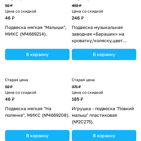
92 ₽
492 ₽
Цена со скидкой
Цена со скидкой
46 ₽
246 ₽
Подвеска мягкая "Малыши",
Подвеска музыкальная
МИКС (№4669214).
заводная «Барашик» на
кроватку/коляску,цвет
МИКС (№2849242).
В корзину
В корзину
Старая цена
Старая цена
92 ₽
371 ₽
Цена со скидкой
Цена со скидкой
46 ₽
185 ₽
Подвеска мягкая "На
Игрушка - подвеска "Ловкий
полянке", МИКС (№4669208).
малыш" пластиковая
(№2С275).
В корзину
В корзину