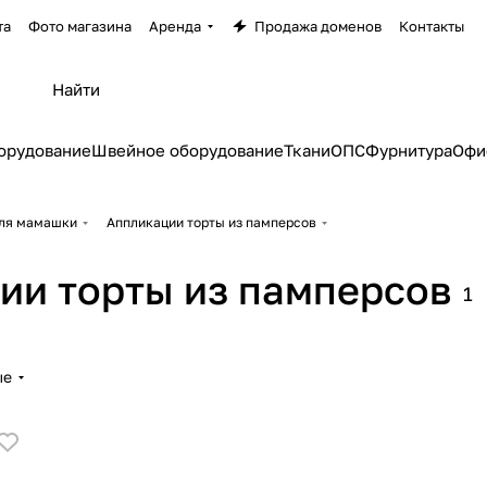
та
Фото магазина
Аренда
Продажа доменов
Контакты
орудование
Швейное оборудование
Ткани
ОПС
Фурнитура
Офи
ля мамашки
Аппликации торты из памперсов
ии торты из памперсов
1
ые