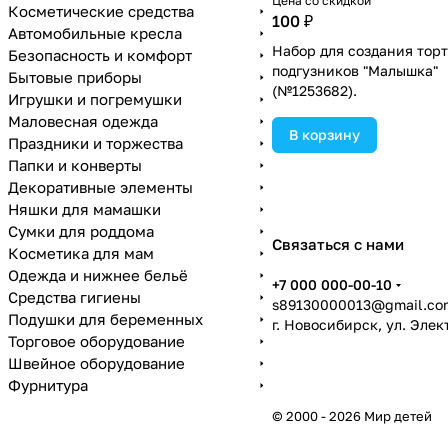
Цена со скидкой
Косметические средства
100 ₽
Автомобильные кресла
Набор для создания торт
Безопасность и комфорт
подгузников "Малышка"
Бытовые приборы
(№1253682).
Игрушки и погремушки
Маловесная одежда
В корзину
Праздники и торжества
Папки и конверты
Декоративные элементы
Няшки для мамашки
Сумки для роддома
Связаться с нами
Косметика для мам
Одежда и нижнее бельё
+7 000 000-00-10
Средства гигиены
s89130000013@gmail.co
Подушки для беременных
г. Новосибирск, ул. Эле
Торговое оборудование
Швейное оборудование
Фурнитура
© 2000 - 2026 Мир детей