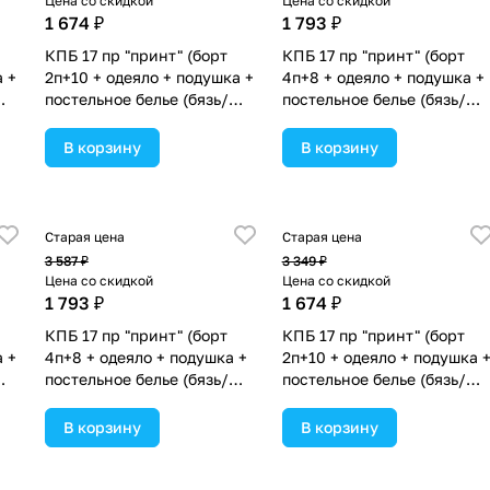
Цена со скидкой
Цена со скидкой
1 674 ₽
1 793 ₽
КПБ 17 пр "принт" (борт
КПБ 17 пр "принт" (борт
а +
2п+10 + одеяло + подушка +
4п+8 + одеяло + подушка +
постельное белье (бязь/
постельное белье (бязь/
сатин) 12кв
сатин) 12кв
а в
(№П207_2а10бб_08) цвета в
(№П207_4а8бб_11) цвета в
В корзину
В корзину
ассортименте.
ассортименте.
Старая цена
Старая цена
3 587 ₽
3 349 ₽
Цена со скидкой
Цена со скидкой
1 793 ₽
1 674 ₽
КПБ 17 пр "принт" (борт
КПБ 17 пр "принт" (борт
а +
4п+8 + одеяло + подушка +
2п+10 + одеяло + подушка 
постельное белье (бязь/
постельное белье (бязь/
сатин) 12кв
сатин) 12кв
а в
(№П207_4а8бб_02) цвета в
(№П207_2а10бб_11) цвета 
В корзину
В корзину
ассортименте.
ассортименте.