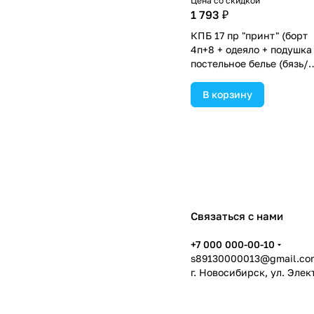
Цена со скидкой
1 793 ₽
КПБ 17 пр "принт" (борт
4п+8 + одеяло + подушка
постельное белье (бязь/
сатин) 12кв (№П207_4а8
цвета в ассортименте.
В корзину
Связаться с нами
+7 000 000-00-10
s89130000013@gmail.co
г. Новосибирск, ул. Эле