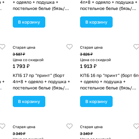
а +
+ одеяло + подушка +
4п+8 + одеяло + подушка +
постельное белье (бязь/
постельное белье (бязь/
сатин) (№П207бб_13) цвета в
сатин) 12кв
а в
ассортименте.
(№П207_4а8бб_08) цвета в
В корзину
В корзину
ассортименте.
Старая цена
Старая цена
3 587 ₽
3 826 ₽
Цена со скидкой
Цена со скидкой
1 793 ₽
1 913 ₽
КПБ 17 пр "принт" (борт
КПБ 16 пр "принт" (борт 6п
а +
4п+8 + одеяло + подушка +
+ одеяло + подушка +
постельное белье (бязь/
постельное белье (бязь/
сатин) 12кв
сатин) (№П207бб_03) цвет
а в
(№П207_4а8бб_12) цвета в
в ассортименте.
В корзину
В корзину
ассортименте.
Старая цена
Старая цена
3 349 ₽
3 349 ₽