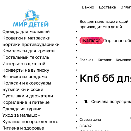
Важно
Доставка
Опла
Все для маленьких людей
производит мир детей
Одежда для малышей
Кроватки и матрасики
Каталог
Торговое об
Бортики противоударники
Комплекты для кровати
Постельный текстиль
Главная
Каталог
Комплек
Интерьер в детской
Конверты на выписку
Кпб бб дл
Выписка из роддома
Коляски и аксессуары
Бутылочки и соски
Пустышки и держатели
Сначала популярн
Кормление и питание
Одежда из турции
Уход за малышом
Старая цена
Купание новорожденного
3 349 ₽
Гигиена и здоровье