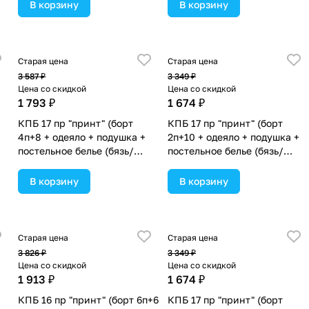
в ассортименте.
(№П207_2а10бб_04) цвета в
В корзину
В корзину
ассортименте.
Старая цена
Старая цена
3 587 ₽
3 349 ₽
Цена со скидкой
Цена со скидкой
1 793 ₽
1 674 ₽
КПБ 17 пр "принт" (борт
КПБ 17 пр "принт" (борт
4п+8 + одеяло + подушка +
2п+10 + одеяло + подушка +
постельное белье (бязь/
постельное белье (бязь/
сатин) 12кв
сатин) 12кв
(№П207_4а8бб_06) цвета в
(№П207_2а10бб_07) цвета в
В корзину
В корзину
ассортименте.
ассортименте.
Старая цена
Старая цена
3 826 ₽
3 349 ₽
Цена со скидкой
Цена со скидкой
1 913 ₽
1 674 ₽
КПБ 16 пр "принт" (борт 6п+6
КПБ 17 пр "принт" (борт