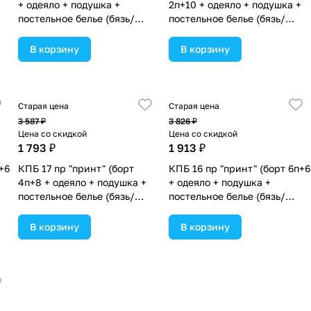
+ одеяло + подушка +
2п+10 + одеяло + подушка +
постельное белье (бязь/
постельное белье (бязь/
сатин) (№П207бб_05) цвета
сатин) 12кв
в ассортименте.
(№П207_2а10бб_06) цвета в
В корзину
В корзину
ассортименте.
Старая цена
Старая цена
3 587 ₽
3 826 ₽
Цена со скидкой
Цена со скидкой
1 793 ₽
1 913 ₽
+6
КПБ 17 пр "принт" (борт
КПБ 16 пр "принт" (борт 6п+6
4п+8 + одеяло + подушка +
+ одеяло + подушка +
постельное белье (бязь/
постельное белье (бязь/
а
сатин) 12кв
сатин) (№П207бб_10) цвета
(№П207_4а8бб_05) цвета в
в ассортименте.
В корзину
В корзину
ассортименте.