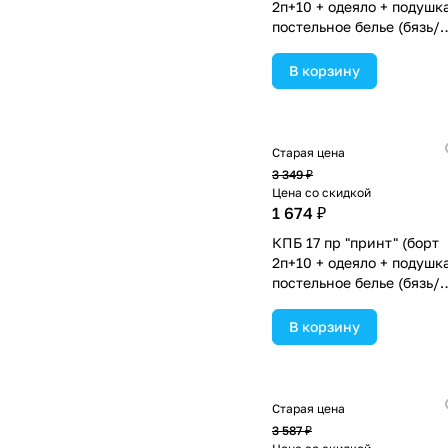
2п+10 + одеяло + подушк
постельное белье (бязь/
сатин) 12кв
(№П207_2а10бб_03) цвет
В корзину
ассортименте.
Старая цена
3 349 ₽
Цена со скидкой
1 674 ₽
КПБ 17 пр "принт" (борт
2п+10 + одеяло + подушк
постельное белье (бязь/
сатин) 12кв
(№П207_2а10бб_02) цвет
В корзину
ассортименте.
Старая цена
3 587 ₽