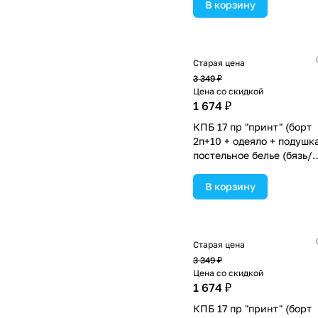
(№П207_4а8бб_09) цвета
В корзину
ассортименте.
Старая цена
3 349 ₽
Цена со скидкой
1 674 ₽
КПБ 17 пр "принт" (борт
2п+10 + одеяло + подушк
постельное белье (бязь/
сатин) 12кв
(№П207_2а10бб_04) цвет
В корзину
ассортименте.
Старая цена
3 349 ₽
Цена со скидкой
1 674 ₽
КПБ 17 пр "принт" (борт