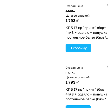
Старая цена
3 587 ₽
Цена со скидкой
1 793 ₽
КПБ 17 пр "принт" (борт
4п+8 + одеяло + подушка
постельное белье (бязь/
сатин) 12кв
(№П207_4а8бб_03) цвета
В корзину
ассортименте.
Старая цена
3 587 ₽
Цена со скидкой
1 793 ₽
КПБ 17 пр "принт" (борт
4п+8 + одеяло + подушка
постельное белье (бязь/
сатин) 12кв