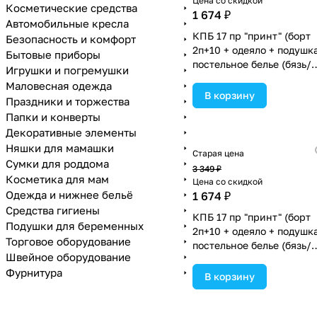
Цена со скидкой
Косметические средства
1 674 ₽
Автомобильные кресла
КПБ 17 пр "принт" (борт
Безопасность и комфорт
2п+10 + одеяло + подушк
Бытовые приборы
постельное белье (бязь/
Игрушки и погремушки
сатин) 12кв
Маловесная одежда
(№П207_2а10бб_05) цвет
В корзину
Праздники и торжества
ассортименте.
Папки и конверты
Декоративные элементы
Няшки для мамашки
Старая цена
Сумки для роддома
3 349 ₽
Косметика для мам
Цена со скидкой
Одежда и нижнее бельё
1 674 ₽
Средства гигиены
КПБ 17 пр "принт" (борт
Подушки для беременных
2п+10 + одеяло + подушк
Торговое оборудование
постельное белье (бязь/
Швейное оборудование
сатин) 12кв
Фурнитура
(№П207_2а10бб_10) цвет
В корзину
ассортименте.