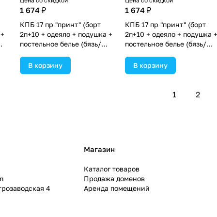
Цена со скидкой
Цена со скидкой
1 674 ₽
1 674 ₽
КПБ 17 пр "принт" (борт
КПБ 17 пр "принт" (борт
 +
2п+10 + одеяло + подушка +
2п+10 + одеяло + подушка 
постельное белье (бязь/
постельное белье (бязь/
бб)
сатин) 12кв
сатин) 12кв (№П207_2а10б
(№П207_2а10бб_09) цвета в
цвета в ассортименте.
В корзину
В корзину
ассортименте.
1
2
Магазин
Каталог товаров
m
Продажа доменов
ктрозаводская 4
Аренда помещений