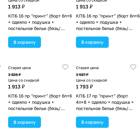
Цена со скидкой
Цена со скидкой
1 913 ₽
1 913 ₽
КПБ 16 пр "принт" (борт 6п+6
КПБ 16 пр "принт" (борт 6п+6
+ одеяло + подушка +
+ одеяло + подушка +
постельное белье (бязь/
постельное белье (бязь/
сатин) (№П207бб_07) цвета
сатин) (№П207бб_04) цвета
в ассортименте.
в ассортименте.
В корзину
В корзину
Старая цена
Старая цена
3 826 ₽
3 587 ₽
Цена со скидкой
Цена со скидкой
1 913 ₽
1 793 ₽
КПБ 16 пр "принт" (борт 6п+6
КПБ 17 пр "принт" (борт
+
+ одеяло + подушка +
4п+8 + одеяло + подушка +
постельное белье (бязь/
постельное белье (бязь/
сатин) (№П207бб_12) цвета в
сатин) 12кв
в
ассортименте.
(№П207_4а8бб_14) цвета в
В корзину
В корзину
ассортименте.