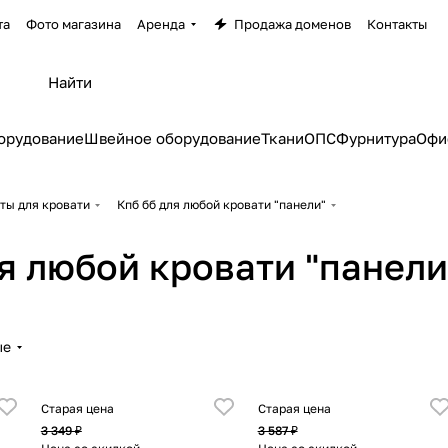
та
Фото магазина
Аренда
Продажа доменов
Контакты
орудование
Швейное оборудование
Ткани
ОПС
Фурнитура
Офи
ты для кровати
Кпб бб для любой кровати "панели"
я любой кровати "панели
ые
Старая цена
Старая цена
3 349 ₽
3 587 ₽