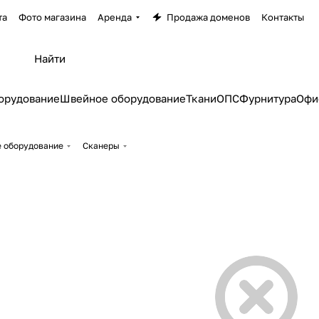
та
Фото магазина
Аренда
Продажа доменов
Контакты
орудование
Швейное оборудование
Ткани
ОПС
Фурнитура
Офи
е оборудование
Сканеры