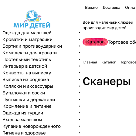
Важно
Доставка
Опла
Все для маленьких людей
производит мир детей
Одежда для малышей
Кроватки и матрасики
Каталог
Торговое об
Бортики противоударники
Комплекты для кровати
Постельный текстиль
Главная
Каталог
Торгово
Интерьер в детской
Конверты на выписку
Сканеры
Выписка из роддома
Коляски и аксессуары
Бутылочки и соски
Пустышки и держатели
Кормление и питание
Одежда из турции
Уход за малышом
Купание новорожденного
Гигиена и здоровье