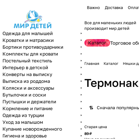
Важно
Доставка
Опла
Все для маленьких людей
производит мир детей
Одежда для малышей
Кроватки и матрасики
Каталог
Торговое об
Бортики противоударники
Комплекты для кровати
Постельный текстиль
Главная
Каталог
Няшки д
Интерьер в детской
Конверты на выписку
Термонак
Выписка из роддома
Коляски и аксессуары
Бутылочки и соски
Пустышки и держатели
Сначала популярн
Кормление и питание
Одежда из турции
Уход за малышом
Старая цена
Купание новорожденного
89 ₽
Гигиена и здоровье