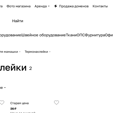
та
Фото магазина
Аренда
Продажа доменов
Контакты
орудование
Швейное оборудование
Ткани
ОПС
Фурнитура
Офи
ля мамашки
Термонаклейки
лейки
2
ые
Старая цена
36 ₽