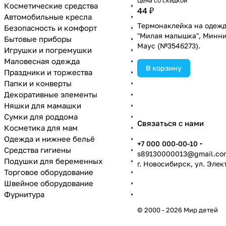
Цена со скидкой
Косметические средства
44 ₽
Автомобильные кресла
Термонаклейка на одеж
Безопасность и комфорт
"Милая малышка", Минн
Бытовые приборы
Маус (№3546273).
Игрушки и погремушки
Маловесная одежда
В корзину
Праздники и торжества
Папки и конверты
Декоративные элементы
Няшки для мамашки
Сумки для роддома
Связаться с нами
Косметика для мам
Одежда и нижнее бельё
+7 000 000-00-10
Средства гигиены
s89130000013@gmail.co
Подушки для беременных
г. Новосибирск, ул. Эле
Торговое оборудование
Швейное оборудование
Фурнитура
© 2000 - 2026 Мир детей