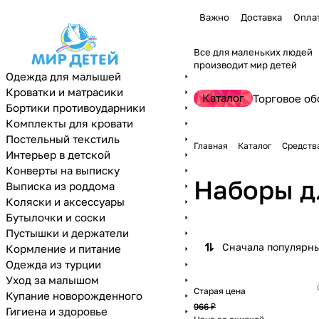
Важно
Доставка
Опла
Все для маленьких людей
производит мир детей
Одежда для малышей
Кроватки и матрасики
Каталог
Торговое об
Бортики противоударники
Комплекты для кровати
Постельный текстиль
Главная
Каталог
Средств
Интерьер в детской
Конверты на выписку
Наборы д
Выписка из роддома
Коляски и аксессуары
Бутылочки и соски
Пустышки и держатели
Сначала популярн
Кормление и питание
Одежда из турции
Уход за малышом
Старая цена
Купание новорожденного
966 ₽
Гигиена и здоровье