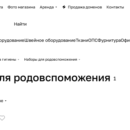
та
Фото магазина
Аренда
Продажа доменов
Контакты
орудование
Швейное оборудование
Ткани
ОПС
Фурнитура
Офи
а гигиены
Наборы для родовспоможения
ля родовспоможения
1
ые