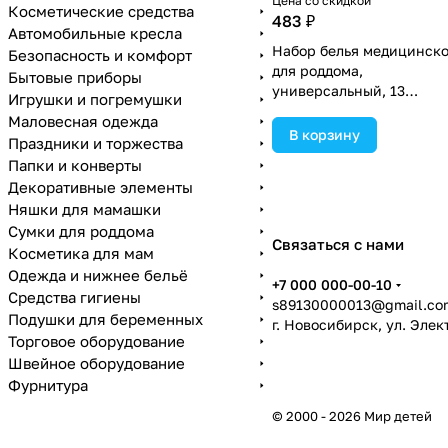
Цена со скидкой
Косметические средства
483 ₽
Автомобильные кресла
Набор белья медицинско
Безопасность и комфорт
для роддома,
Бытовые приборы
универсальный, 13
Игрушки и погремушки
предметов в наборе, с
Маловесная одежда
подарками (№3697037).
В корзину
Праздники и торжества
Папки и конверты
Декоративные элементы
Няшки для мамашки
Сумки для роддома
Связаться с нами
Косметика для мам
Одежда и нижнее бельё
+7 000 000-00-10
Средства гигиены
s89130000013@gmail.co
Подушки для беременных
г. Новосибирск, ул. Эле
Торговое оборудование
Швейное оборудование
Фурнитура
© 2000 - 2026 Мир детей