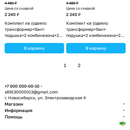
4 480 ₽
4 480 ₽
Цена со скидкой
Цена со скидкой
2 240 ₽
2 240 ₽
Комплект кв (одеяло
Комплект кв (одеяло
трансформер+бант-
трансформер+бант-
подушка+2 комбинезона+2
подушка+2 комбинезона+2
шапочки+шарф) (№7260-0-2)
шапочки+шарф) (№7260-0-
цвета в ассортименте.
2_13) цвета в ассортименте.
В корзину
В корзину
1
2
+7 000 000-00-10
s89130000013@gmail.com
г. Новосибирск, ул. Электрозаводская 4
Магазин
Информация
Помощь