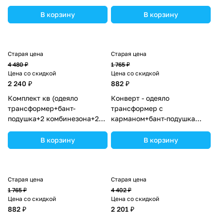
шапочки+шарф) (№7260-0-
шапочки+шарф) (№7260-0-
2_12) цвета в ассортименте.
2_03) цвета в ассортименте.
В корзину
В корзину
Старая цена
Старая цена
4 480 ₽
1 765 ₽
Цена со скидкой
Цена со скидкой
2 240 ₽
882 ₽
Комплект кв (одеяло
Конверт - одеяло
трансформер+бант-
трансформер с
подушка+2 комбинезона+2
карманом+бант-подушка
шапочки+шарф) (№7260-0-
ассорти (плюш/интерлок)
2_04) цвета в ассортименте.
(№7496-0-1) цвета в
В корзину
В корзину
ассортименте.
Старая цена
Старая цена
1 765 ₽
4 402 ₽
Цена со скидкой
Цена со скидкой
882 ₽
2 201 ₽