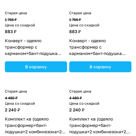
Старая цена
Старая цена
1 766 ₽
1 766 ₽
Цена со скидкой
Цена со скидкой
883 ₽
883 ₽
Конверт - одеяло
Конверт - одеяло
трансформер с
трансформер с
карманом+бант-подушка
карманом+бант-подушка
ассорти (плюш/футер)
ассорти (плюш/футер)
(№7498-0-1_05) цвета в
(№7498-0-1) цвета в
В корзину
В корзину
ассортименте.
ассортименте.
Старая цена
Старая цена
4 480 ₽
4 480 ₽
Цена со скидкой
Цена со скидкой
2 240 ₽
2 240 ₽
Комплект кв (одеяло
Комплект кв (одеяло
трансформер+бант-
трансформер+бант-
подушка+2 комбинезона+2
подушка+2 комбинезона+2