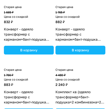
Старая цена
Старая цена
1 665 ₽
1 765 ₽
Цена со скидкой
Цена со скидкой
832 ₽
882 ₽
Конверт - одеяло
Конверт - одеяло
трансформер с
трансформер с
карманом+бант-подушка
карманом+бант-подушка
ассорти (плюш/кулир)
ассорти (плюш/интерлок)
(№7499-0-1) цвета в
(№7496-0-1_09) цвета в
В корзину
В корзину
ассортименте.
ассортименте.
Старая цена
Старая цена
1 766 ₽
4 480 ₽
Цена со скидкой
Цена со скидкой
883 ₽
2 240 ₽
Конверт - одеяло
Комплект кв (одеяло
трансформер с
трансформер+бант-
карманом+бант-подушка
подушка+2 комбинезона+2
ассорти (плюш/футер)
шапочки+шарф) (№7260-0-