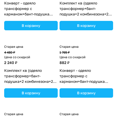
Конверт - одеяло
Комплект кв (одеяло
трансформер с
трансформер+бант-
карманом+бант-подушка
подушка+2 комбинезона+2
ассорти (плюш/интерлок)
шапочки+шарф) (№7260-0-1)
(№7496-0-1_06) цвета в
цвета в ассортименте.
В корзину
В корзину
ассортименте.
Старая цена
Старая цена
4 480 ₽
1 765 ₽
Цена со скидкой
Цена со скидкой
2 240 ₽
882 ₽
Комплект кв (одеяло
Конверт - одеяло
трансформер+бант-
трансформер с
подушка+2 комбинезона+2
карманом+бант-подушка
шапочки+шарф) (№7260-0-
ассорти (плюш/интерлок)
2_15) цвета в ассортименте.
(№7496-0-1_02) цвета в
В корзину
В корзину
ассортименте.
Старая цена
Старая цена