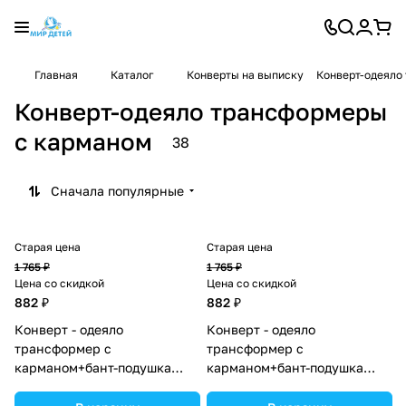
Главная
Каталог
Конверты на выписку
Конверт-одеяло
Конверт-одеяло трансформеры
с карманом
38
Сначала популярные
Старая цена
Старая цена
1 765 ₽
1 765 ₽
Цена со скидкой
Цена со скидкой
882 ₽
882 ₽
Конверт - одеяло
Конверт - одеяло
трансформер с
трансформер с
карманом+бант-подушка
карманом+бант-подушка
ассорти (плюш/интерлок)
ассорти (плюш/интерлок)
(№7496-0-1_08) цвета в
(№7496-0-1_07) цвета в