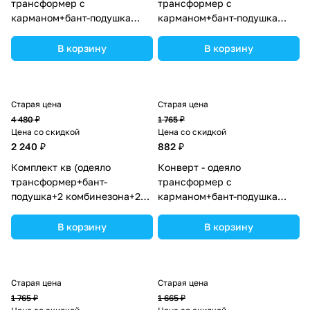
трансформер с
трансформер с
карманом+бант-подушка
карманом+бант-подушка
ассорти (плюш/футер)
ассорти (плюш/футер)
(№7498-0-1_08) цвета в
(№7498-0-1_03) цвета в
В корзину
В корзину
ассортименте.
ассортименте.
Старая цена
Старая цена
4 480 ₽
1 765 ₽
Цена со скидкой
Цена со скидкой
2 240 ₽
882 ₽
Комплект кв (одеяло
Конверт - одеяло
трансформер+бант-
трансформер с
подушка+2 комбинезона+2
карманом+бант-подушка
шапочки+шарф) (№7260-0-
ассорти (плюш/интерлок)
2_09) цвета в ассортименте.
(№7496-0-1_15) цвета в
В корзину
В корзину
ассортименте.
Старая цена
Старая цена
1 765 ₽
1 665 ₽