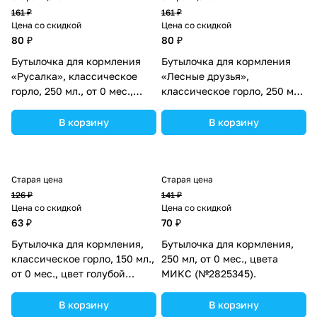
161 ₽
161 ₽
Цена со скидкой
Цена со скидкой
80 ₽
80 ₽
Бутылочка для кормления
Бутылочка для кормления
«Русалка», классическое
«Лесные друзья»,
горло, 250 мл., от 0 мес.,
классическое горло, 250 мл.,
цилиндр (№5399491).
от 3 мес., цилиндр, с
ручками (№7987842).
В корзину
В корзину
Старая цена
Старая цена
126 ₽
141 ₽
Цена со скидкой
Цена со скидкой
63 ₽
70 ₽
Бутылочка для кормления,
Бутылочка для кормления,
классическое горло, 150 мл.,
250 мл, от 0 мес., цвета
от 0 мес., цвет голубой
МИКС (№2825345).
(№2969790).
В корзину
В корзину