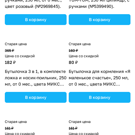
цвет розовый (№2969845).
ручками (№5399490).
В корзину
В корзину
Старая цена
Старая цена
365 ₽
160 ₽
Цена со скидкой
Цена со скидкой
182 ₽
80 ₽
Бутылочка 3 в 1, в комплекте
Бутылочка для кормления «Я
ложка и носик-поильник, 250
маленькое счастье», 250 мл,
мл, от 0 мес., цвета МИКС
от 0 мес., цвета МИКС
(№145000).
(№651994).
В корзину
В корзину
Старая цена
Старая цена
161 ₽
161 ₽
Цена со скидкой
Цена со скидкой