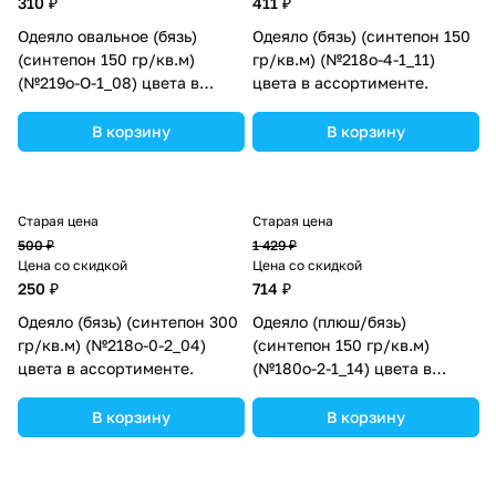
310 ₽
411 ₽
Одеяло овальное (бязь)
Одеяло (бязь) (синтепон 150
(синтепон 150 гр/кв.м)
гр/кв.м) (№218о-4-1_11)
(№219о-О-1_08) цвета в
цвета в ассортименте.
ассортименте.
В корзину
В корзину
Старая цена
Старая цена
500 ₽
1 429 ₽
Цена со скидкой
Цена со скидкой
250 ₽
714 ₽
Одеяло (бязь) (синтепон 300
Одеяло (плюш/бязь)
гр/кв.м) (№218о-0-2_04)
(синтепон 150 гр/кв.м)
цвета в ассортименте.
(№180о-2-1_14) цвета в
ассортименте.
В корзину
В корзину