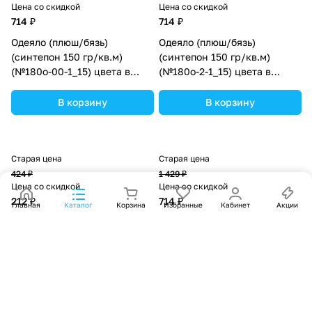
Цена со скидкой
Цена со скидкой
714 ₽
714 ₽
Одеяло (плюш/бязь)
Одеяло (плюш/бязь)
(синтепон 150 гр/кв.м)
(синтепон 150 гр/кв.м)
(№180о-00-1_15) цвета в
(№180о-2-1_15) цвета в
ассортименте.
ассортименте.
В корзину
В корзину
Старая цена
Старая цена
424 ₽
1 429 ₽
Цена со скидкой
Цена со скидкой
212 ₽
714 ₽
Главная
Каталог
Корзина
Избранные
Кабинет
Акции
Одеяло (бязь) (синтепон 150
Одеяло (плюш/бязь)
гр/кв.м) (№218о-00-1_17)
(синтепон 150 гр/кв.м)
цвета в ассортименте.
(№180о-00-1_06) цвета в
ассортименте.
В корзину
В корзину