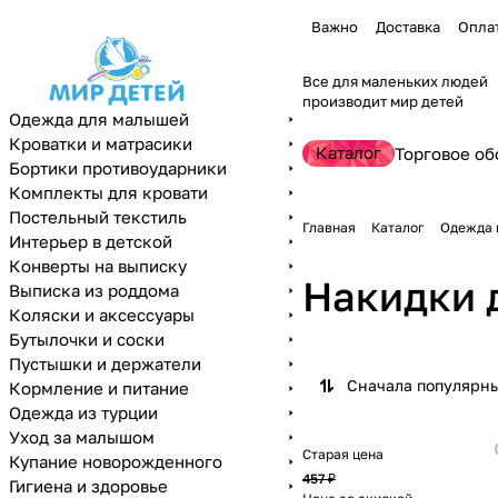
Важно
Доставка
Опла
Все для маленьких людей
производит мир детей
Одежда для малышей
Кроватки и матрасики
Каталог
Торговое об
Бортики противоударники
Комплекты для кровати
Постельный текстиль
Главная
Каталог
Одежда 
Интерьер в детской
Конверты на выписку
Накидки 
Выписка из роддома
Коляски и аксессуары
Бутылочки и соски
Пустышки и держатели
Сначала популярн
Кормление и питание
Одежда из турции
Уход за малышом
Старая цена
Купание новорожденного
457 ₽
Гигиена и здоровье