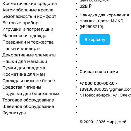
Цена со скидкой
Косметические средства
228 ₽
Автомобильные кресла
Накидка для кормления
Безопасность и комфорт
малыша, цвета МИКС
Бытовые приборы
(№2598219).
Игрушки и погремушки
Маловесная одежда
В корзину
Праздники и торжества
Папки и конверты
Декоративные элементы
Няшки для мамашки
Сумки для роддома
Связаться с нами
Косметика для мам
Одежда и нижнее бельё
+7 000 000-00-10
Средства гигиены
s89130000013@gmail.co
Подушки для беременных
г. Новосибирск, ул. Эле
Торговое оборудование
Швейное оборудование
Фурнитура
© 2000 - 2026 Мир детей