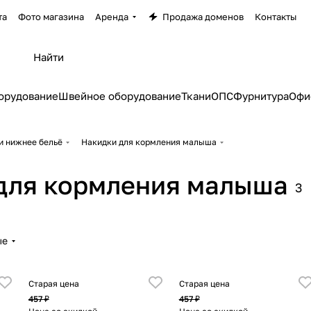
та
Фото магазина
Аренда
Продажа доменов
Контакты
орудование
Швейное оборудование
Ткани
ОПС
Фурнитура
Офи
и нижнее бельё
Накидки для кормления малыша
для кормления малыша
3
ые
Старая цена
Старая цена
457 ₽
457 ₽