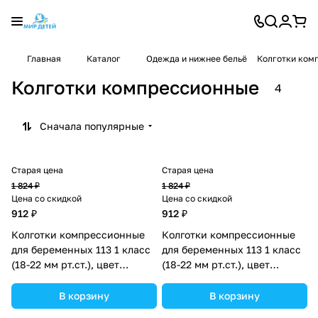
Главная
Каталог
Одежда и нижнее бельё
Колготки ком
Колготки компрессионные
4
Сначала популярные
Старая цена
Старая цена
1 824 ₽
1 824 ₽
Цена со скидкой
Цена со скидкой
912 ₽
912 ₽
Колготки компрессионные
Колготки компрессионные
для беременных 113 1 класс
для беременных 113 1 класс
(18-22 мм рт.ст.), цвет
(18-22 мм рт.ст.), цвет
коричневый, р-р 4
чёрный, р-р 4 (№1671024).
(№1671012).
В корзину
В корзину