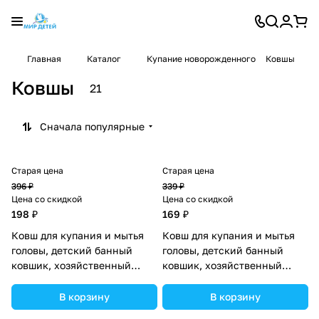
Главная
Каталог
Купание новорожденного
Ковшы
Ковшы
21
Сначала популярные
Старая цена
Старая цена
396 ₽
339 ₽
Цена со скидкой
Цена со скидкой
198 ₽
169 ₽
Ковш для купания и мытья
Ковш для купания и мытья
головы, детский банный
головы, детский банный
ковшик, хозяйственный
ковшик, хозяйственный
«Кит», 400 мл., цвет
«Динозаврик», цвет голубой
розовый (№4350279).
(№7761337).
В корзину
В корзину