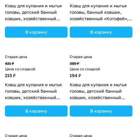
Ковш для купания и мытья
Ковш для купания и мытья
головы, детский банный
головы, банный ковшик,
ковшик, хозяйственный
хозяйственный «Котофей», 1
«Динозаврик», цвет розовый
литр, цвет голубой
(№7761336).
(№2875420).
В корзину
В корзину
Старая цена
Старая цена
431 ₽
389 ₽
Цена со скидкой
Цена со скидкой
215 ₽
194 ₽
Ковш для купания и мытья
Ковш для купания и мытья
головы, детский банный
головы, детский банный
ковшик, хозяйственный
ковшик, хозяйственный
«Мишка», 600 мл., цвет
«Собачка», цвет голубой
розовый (№4350280).
(№7761353).
В корзину
В корзину
Старая цена
Старая цена