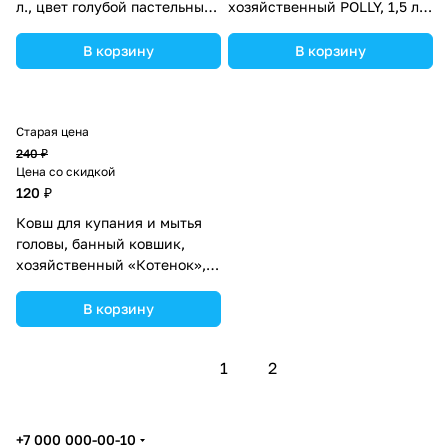
л., цвет голубой пастельный
хозяйственный POLLY, 1,5 л.,
(№5131350).
цвет зеленый (№7048594).
В корзину
В корзину
Старая цена
240 ₽
Цена со скидкой
120 ₽
Ковш для купания и мытья
головы, банный ковшик,
хозяйственный «Котенок»,
500 мл., цвет голубой
(№2589889).
В корзину
1
2
+7 000 000-00-10