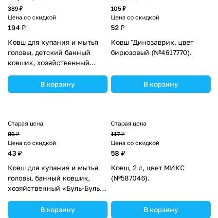
389 ₽
105 ₽
Цена со скидкой
Цена со скидкой
194 ₽
52 ₽
Ковш для купания и мытья
Ковш "Динозаврик, цвет
головы, детский банный
бирюзовый (№4617770).
ковшик, хозяйственный
«Собачка», цвет розовый
(№7761354).
В корзину
В корзину
Старая цена
Старая цена
86 ₽
117 ₽
Цена со скидкой
Цена со скидкой
43 ₽
58 ₽
Ковш для купания и мытья
Ковш, 2 л, цвет МИКС
головы, банный ковшик,
(№587046).
хозяйственный «Буль-Буль»,
600 мл., цвет МИКС
(№6537467).
В корзину
В корзину