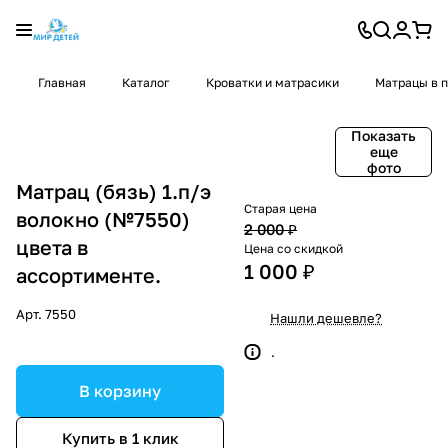
Главная
Каталог
Кроватки и матрасики
Матрацы в п
Показать
еще
фото
Матрац (бязь) 1.п/э
Старая цена
волокно (№7550)
2 000 ₽
цвета в
Цена со скидкой
1 000 ₽
ассортименте.
Арт.
7550
Нашли дешевле?
.
В корзину
Купить в 1 клик