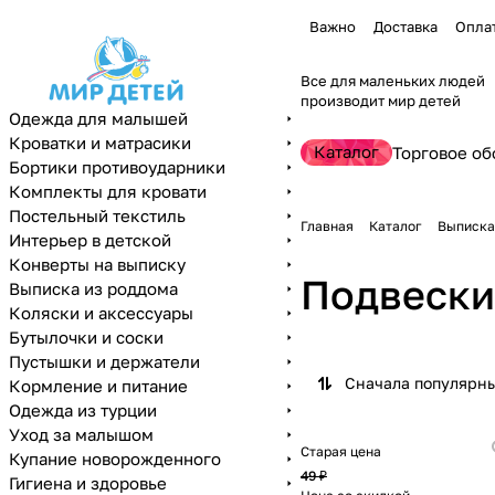
Важно
Доставка
Опла
Все для маленьких людей
производит мир детей
Одежда для малышей
Кроватки и матрасики
Каталог
Торговое об
Бортики противоударники
Комплекты для кровати
Постельный текстиль
Главная
Каталог
Выписка
Интерьер в детской
Конверты на выписку
Подвески
Выписка из роддома
Коляски и аксессуары
Бутылочки и соски
Пустышки и держатели
Сначала популярн
Кормление и питание
Одежда из турции
Уход за малышом
Старая цена
Купание новорожденного
49 ₽
Гигиена и здоровье