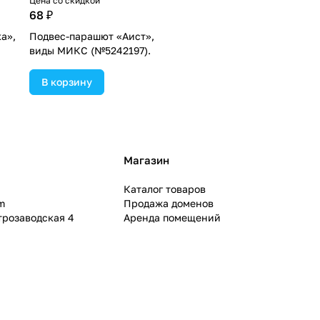
Цена со скидкой
68 ₽
а»,
Подвес-парашют «Аист»,
виды МИКС (№5242197).
В корзину
Магазин
Каталог товаров
m
Продажа доменов
ктрозаводская 4
Аренда помещений