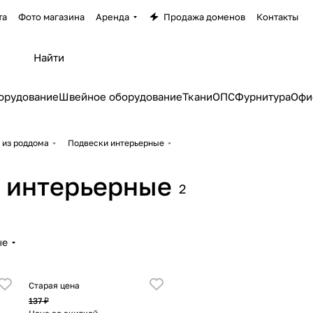
та
Фото магазина
Аренда
Продажа доменов
Контакты
орудование
Швейное оборудование
Ткани
ОПС
Фурнитура
Офи
 из роддома
Подвески интерьерные
 интерьерные
2
ые
Старая цена
137 ₽