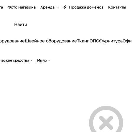
та
Фото магазина
Аренда
Продажа доменов
Контакты
орудование
Швейное оборудование
Ткани
ОПС
Фурнитура
Офи
ческие средства
Мыло