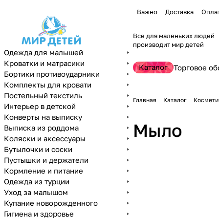
Важно
Доставка
Опла
Все для маленьких людей
производит мир детей
Одежда для малышей
Кроватки и матрасики
Каталог
Торговое об
Бортики противоударники
Комплекты для кровати
Постельный текстиль
Главная
Каталог
Космети
Интерьер в детской
Конверты на выписку
Мыло
Выписка из роддома
Коляски и аксессуары
Бутылочки и соски
Пустышки и держатели
Кормление и питание
Одежда из турции
Уход за малышом
Купание новорожденного
Гигиена и здоровье