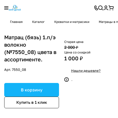
Главная
Каталог
Кроватки и матрасики
Матрацы в п
Матрац (бязь) 1.п/э
Старая цена
волокно
2 000 ₽
(№7550_08) цвета в
Цена со скидкой
1 000 ₽
ассортименте.
Арт.
7550_08
Нашли дешевле?
.
В корзину
Купить в 1 клик