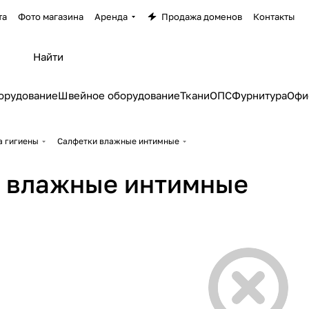
та
Фото магазина
Аренда
Продажа доменов
Контакты
орудование
Швейное оборудование
Ткани
ОПС
Фурнитура
Офи
а гигиены
Салфетки влажные интимные
 влажные интимные