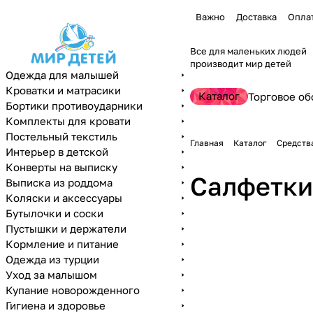
Важно
Доставка
Опла
Все для маленьких людей
производит мир детей
Одежда для малышей
Кроватки и матрасики
Каталог
Торговое об
Бортики противоударники
Комплекты для кровати
Постельный текстиль
Главная
Каталог
Средств
Интерьер в детской
Конверты на выписку
Салфетки
Выписка из роддома
Коляски и аксессуары
Бутылочки и соски
Пустышки и держатели
Кормление и питание
Одежда из турции
Уход за малышом
Купание новорожденного
Гигиена и здоровье