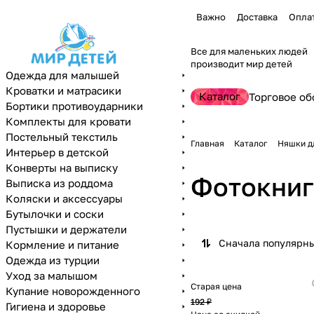
Важно
Доставка
Опла
Все для маленьких людей
производит мир детей
Одежда для малышей
Кроватки и матрасики
Каталог
Торговое об
Бортики противоударники
Комплекты для кровати
Постельный текстиль
Главная
Каталог
Няшки д
Интерьер в детской
Конверты на выписку
Фотокниг
Выписка из роддома
Коляски и аксессуары
Бутылочки и соски
Пустышки и держатели
Сначала популярн
Кормление и питание
Одежда из турции
Уход за малышом
Старая цена
Купание новорожденного
192 ₽
Гигиена и здоровье