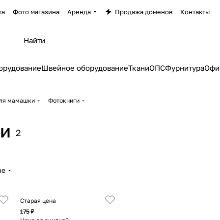
та
Фото магазина
Аренда
Продажа доменов
Контакты
орудование
Швейное оборудование
Ткани
ОПС
Фурнитура
Офи
ля мамашки
Фотокниги
и
2
ые
Старая цена
175 ₽