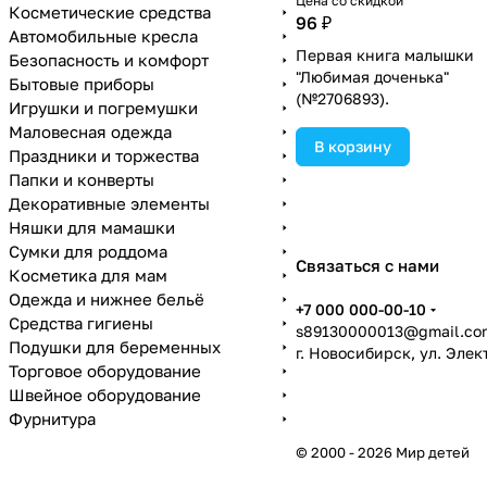
Цена со скидкой
Косметические средства
96 ₽
Автомобильные кресла
Первая книга малышки
Безопасность и комфорт
"Любимая доченька"
Бытовые приборы
(№2706893).
Игрушки и погремушки
Маловесная одежда
В корзину
Праздники и торжества
Папки и конверты
Декоративные элементы
Няшки для мамашки
Сумки для роддома
Связаться с нами
Косметика для мам
Одежда и нижнее бельё
+7 000 000-00-10
Средства гигиены
s89130000013@gmail.co
Подушки для беременных
г. Новосибирск, ул. Эле
Торговое оборудование
Швейное оборудование
Фурнитура
© 2000 - 2026 Мир детей