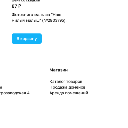
Цена со скидкой
87 ₽
Фотокнига малыша "Наш
милый малыш" (№2803795).
В корзину
Магазин
Каталог товаров
m
Продажа доменов
ктрозаводская 4
Аренда помещений