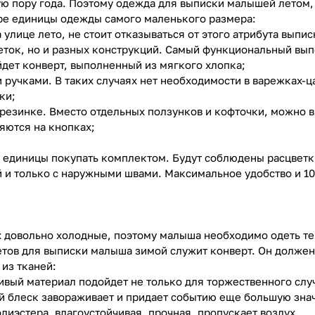
ю пору года. Поэтому одежда для выписки малышей летом,
ре единицы одежды самого маленького размера:
а улице лето, не стоит отказываться от этого атрибута вы
еток, но и разных конструкций. Самый функциональный вып
йдет конверт, выполненный из мягкого хлопка;
 ручками. В таких случаях нет необходимости в варежках-ц
ки;
 резинке. Вместо отдельных ползунков и кофточки, можно
яются на кнопках;
 единицы покупать комплектом. Будут соблюдены расцветк
й и только с наружными швами. Максимальное удобство и 10
 довольно холодные, поэтому малыша необходимо одеть те
етов для выписки малыша зимой служит конверт. Он должен
из тканей:
ивый материал подойдет не только для торжественного случ
ый блеск завораживает и придает событию еще большую зна
олиэстера, влагоустойчивая, прочная, пропускает воздух.