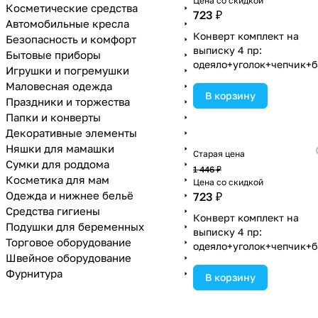
Цена со скидкой
Косметические средства
723 ₽
Автомобильные кресла
Конверт комплект на
Безопасность и комфорт
выписку 4 пр:
Бытовые приборы
одеяло+уголок+чепчик+б
Игрушки и погремушки
(№1867в-0-2_к_05) цвета
Маловесная одежда
ассортименте.
В корзину
Праздники и торжества
Папки и конверты
Декоративные элементы
Няшки для мамашки
Старая цена
Сумки для роддома
1 446 ₽
Косметика для мам
Цена со скидкой
Одежда и нижнее бельё
723 ₽
Средства гигиены
Конверт комплект на
Подушки для беременных
выписку 4 пр:
Торговое оборудование
одеяло+уголок+чепчик+б
Швейное оборудование
(№1867в-0-2_к_10) цвета
Фурнитура
ассортименте.
В корзину