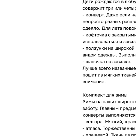
Дети рождаются в любу
содержит три или четы
- конверт. Даже если н
непросто разных расцв
одеяло. Для лета подо
- кофточка с закрытыми
использоваться и завяз
- ползунки на широкой
видом одежды. Выполн
- шапочка на завязке.
Лучше всего названные
пошит из мягких ткане
внимание.
Комплект для зимы
Зимы на наших широтах
заботу. Главным предм
конверты выполняются 
- велюра. Мягкий, крас
- атласа. Торжественн
- плащевой. Ткань из п