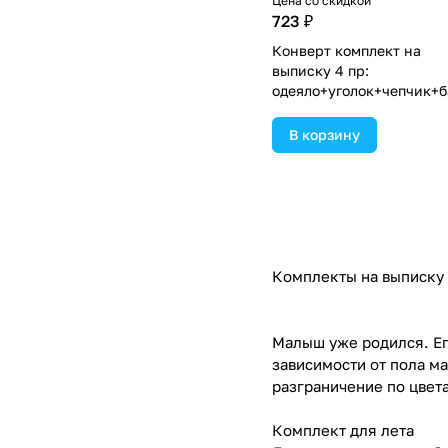
Цена со скидкой
723 ₽
Конверт комплект на
выписку 4 пр:
одеяло+уголок+чепчик+б
(№1867в-0-2_к_17) цвета 
ассортименте.
В корзину
Комплекты на выписку
Малыш уже родился. Ег
зависимости от пола м
разграничение по цвет
Комплект для лета