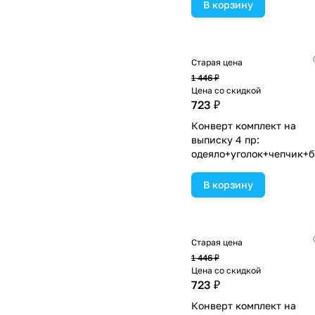
ассортименте.
В корзину
Старая цена
1 446 ₽
Цена со скидкой
723 ₽
Конверт комплект на
выписку 4 пр:
одеяло+уголок+чепчик+б
(№1867в-0-2_к_12) цвета
ассортименте.
В корзину
Старая цена
1 446 ₽
Цена со скидкой
723 ₽
Конверт комплект на