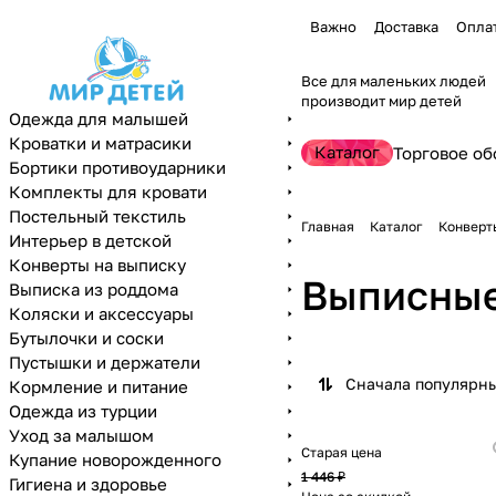
Важно
Доставка
Опла
Все для маленьких людей
производит мир детей
Одежда для малышей
Кроватки и матрасики
Каталог
Торговое об
Бортики противоударники
Комплекты для кровати
Постельный текстиль
Главная
Каталог
Конверт
Интерьер в детской
Конверты на выписку
Выписные
Выписка из роддома
Коляски и аксессуары
Бутылочки и соски
Пустышки и держатели
Сначала популярн
Кормление и питание
Одежда из турции
Уход за малышом
Старая цена
Купание новорожденного
1 446 ₽
Гигиена и здоровье