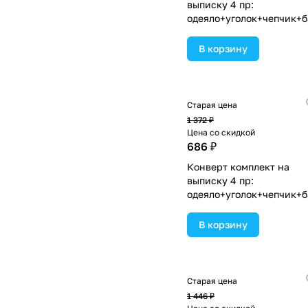
выписку 4 пр:
одеяло+уголок+чепчик+б
(№1867в-0-2_к_07) цвета
ассортименте.
В корзину
Старая цена
1 372 ₽
Цена со скидкой
686 ₽
Конверт комплект на
выписку 4 пр:
одеяло+уголок+чепчик+б
(№1867в-0-1_к_03) цвета
ассортименте.
В корзину
Старая цена
1 446 ₽