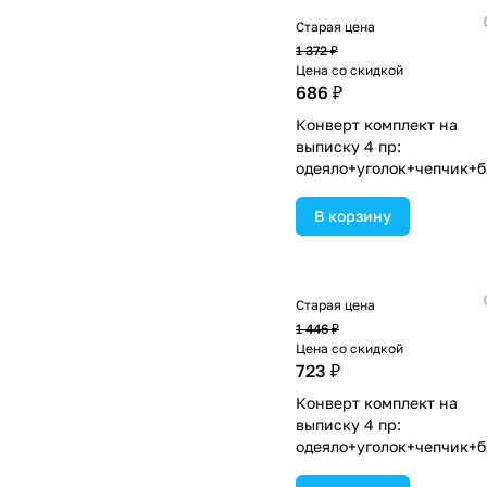
Старая цена
1 372 ₽
Цена со скидкой
686 ₽
Конверт комплект на
выписку 4 пр:
одеяло+уголок+чепчик+б
(№1867в-0-1_к_18) цвета
ассортименте.
В корзину
Старая цена
1 446 ₽
Цена со скидкой
723 ₽
Конверт комплект на
выписку 4 пр:
одеяло+уголок+чепчик+б
(№1867в-0-2_к_08) цвета