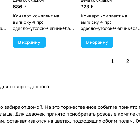
Цена со скидкой
Цена со скидкой
686 ₽
723 ₽
Конверт комплект на
Конверт комплект на
выписку 4 пр:
выписку 4 пр:
ант
одеяло+уголок+чепчик+бант
одеяло+уголок+чепчик+ба
в
(№1867в-0-1_к_08) цвета в
(№1867в-0-2_к_13) цвета в
ассортименте.
ассортименте.
В корзину
В корзину
1
2
 для новорожденного
о забирают домой. На это торжественное событие принято 
алыша. Для девочек принято приобретать розовые комплекты
ам, останавливаются на цветах, подходящих обоим полам. 