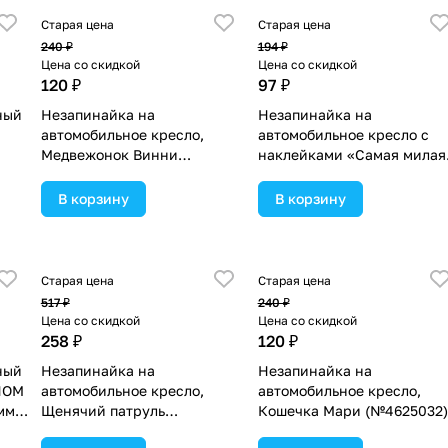
Старая цена
Старая цена
240 ₽
194 ₽
Цена со скидкой
Цена со скидкой
120 ₽
97 ₽
ный
Незапинайка на
Незапинайка на
автомобильное кресло,
автомобильное кресло с
Медвежонок Винни
наклейками «Самая милая
(№4625030).
(№1738577).
В корзину
В корзину
Старая цена
Старая цена
517 ₽
240 ₽
Цена со скидкой
Цена со скидкой
258 ₽
120 ₽
ный
Незапинайка на
Незапинайка на
НОМ
автомобильное кресло,
автомобильное кресло,
мм
Щенячий патруль
Кошечка Мари (№4625032)
(№4625035).