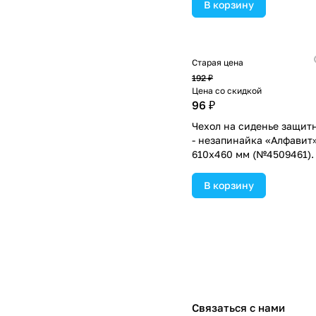
В корзину
Старая цена
192 ₽
Цена со скидкой
96 ₽
Чехол на сиденье защит
- незапинайка «Алфавит
610х460 мм (№4509461).
В корзину
Связаться с нами