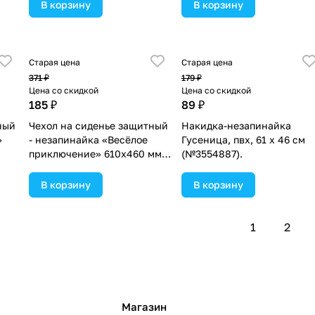
В корзину
В корзину
Старая цена
Старая цена
371 ₽
179 ₽
Цена со скидкой
Цена со скидкой
185 ₽
89 ₽
ный
Чехол на сиденье защитный
Накидка-незапинайка
»
- незапинайка «Весёлое
Гусеница, пвх, 61 х 46 см
приключение» 610х460 мм
(№3554887).
(№1096453).
В корзину
В корзину
1
2
Магазин