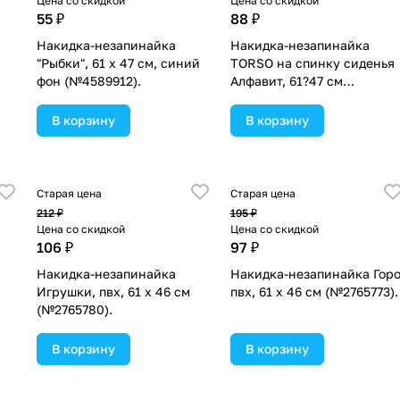
Цена со скидкой
Цена со скидкой
55 ₽
88 ₽
Накидка-незапинайка
Накидка-незапинайка
"Рыбки", 61 х 47 см, синий
TORSO на спинку сиденья
фон (№4589912).
Алфавит, 61?47 см
(№4655613).
В корзину
В корзину
Старая цена
Старая цена
212 ₽
195 ₽
Цена со скидкой
Цена со скидкой
106 ₽
97 ₽
Накидка-незапинайка
Накидка-незапинайка Горо
Игрушки, пвх, 61 х 46 см
пвх, 61 х 46 см (№2765773).
(№2765780).
В корзину
В корзину