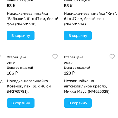
Цена со скидкой
Цена со скидкой
53 ₽
53 ₽
Накидка-незапинайка
Накидка-незапинайка "Кит",
"Бабочки", 61 х 47 см, белый
61 х 47 см, белый фон
фон (№4589916).
(№4589914).
В корзину
В корзину
Старая цена
Старая цена
212 ₽
240 ₽
Цена со скидкой
Цена со скидкой
106 ₽
120 ₽
д,
Накидка-незапинайка
Незапинайка на
Котенок, пвх, 61 х 46 см
автомобильное кресло,
(№2765781).
Микки Маус (№4625029).
В корзину
В корзину