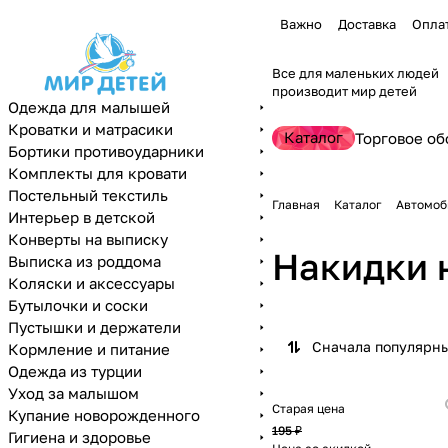
Важно
Доставка
Опла
Все для маленьких людей
производит мир детей
Одежда для малышей
Кроватки и матрасики
Каталог
Торговое об
Бортики противоударники
Комплекты для кровати
Постельный текстиль
Главная
Каталог
Автомоб
Интерьер в детской
Конверты на выписку
Накидки 
Выписка из роддома
Коляски и аксессуары
Бутылочки и соски
Пустышки и держатели
Сначала популярн
Кормление и питание
Одежда из турции
Уход за малышом
Старая цена
Купание новорожденного
195 ₽
Гигиена и здоровье