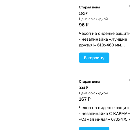
Старая цена
192 ₽
Цена со скидкой
96 ₽
Чехол на сиденье защит
- незапинайка «Лучшие
друзья!» 610х460 мм
(№1738574).
В корзину
Старая цена
334 ₽
Цена со скидкой
167 ₽
Чехол на сиденье защит
- незапинайка С КАРМА
«Самая милая» 670х475 
(№1738575).