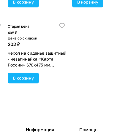
В корзину
В корзину
Старая цена
405 ₽
Цена со скидкой
202 ₽
Чехол на сиденье защитный
- незапинайка «Карта
России» 670х475 мм
(№4700910).
В корзину
Информация
Помощь