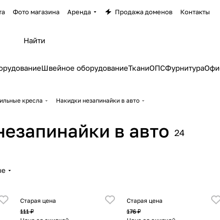
та
Фото магазина
Аренда
Продажа доменов
Контакты
орудование
Швейное оборудование
Ткани
ОПС
Фурнитура
Офи
ильные кресла
Накидки незапинайки в авто
незапинайки в авто
24
ые
Старая цена
Старая цена
111 ₽
176 ₽