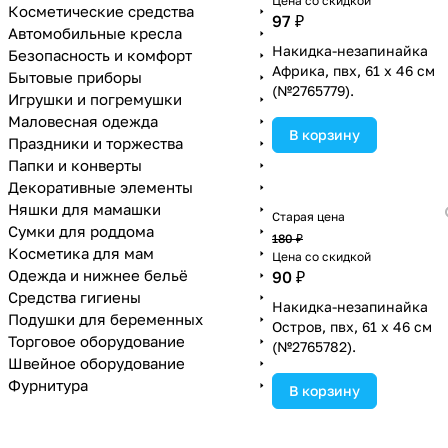
Цена со скидкой
Косметические средства
97 ₽
Автомобильные кресла
Накидка-незапинайка
Безопасность и комфорт
Африка, пвх, 61 х 46 см
Бытовые приборы
(№2765779).
Игрушки и погремушки
Маловесная одежда
В корзину
Праздники и торжества
Папки и конверты
Декоративные элементы
Няшки для мамашки
Старая цена
Сумки для роддома
180 ₽
Косметика для мам
Цена со скидкой
Одежда и нижнее бельё
90 ₽
Средства гигиены
Накидка-незапинайка
Подушки для беременных
Остров, пвх, 61 х 46 см
Торговое оборудование
(№2765782).
Швейное оборудование
Фурнитура
В корзину