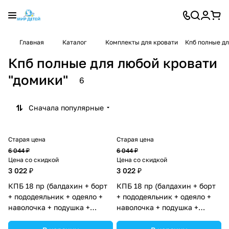
Главная
Каталог
Комплекты для кровати
Кпб полные дл
Кпб полные для любой кровати
"домики"
6
Сначала популярные
Старая цена
Старая цена
6 044 ₽
6 044 ₽
Цена со скидкой
Цена со скидкой
3 022 ₽
3 022 ₽
КПБ 18 пр (балдахин + борт
КПБ 18 пр (балдахин + борт
+ пододеяльник + одеяло +
+ пододеяльник + одеяло +
наволочка + подушка +
наволочка + подушка +
простынь (бязь) "Домики"
простынь (бязь) "Домики"
(№1128-2-1) цвета в
(№1128-2-1_03) цвета в