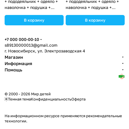
+ пододеяльник + одеяло +
+ пододеяльник + одеяло +
наволочка + подушка +
наволочка + подушка +
простынь (бязь) "Домики"
простынь (бязь) "Домики"
(№1127-2-1) цвета в
(№1127-2-1_02) цвета в
В корзину
В корзину
ассортименте.
ассортименте.
+7 000 000-00-10
s89130000013@gmail.com
г. Новосибирск, ул. Электрозаводская 4
Магазин
Информация
Помощь
© 2000 - 2026 Мир детей
Темная тема
Конфиденциальность
Оферта
На информационном ресурсе применяются
рекомендательные
технологии
.