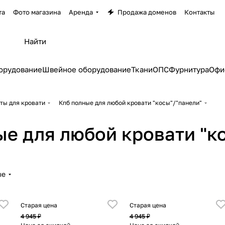
та
Фото магазина
Аренда
Продажа доменов
Контакты
орудование
Швейное оборудование
Ткани
ОПС
Фурнитура
Офи
ты для кровати
Кпб полные для любой кровати "косы"/"панели"
ые для любой кровати "к
ые
Старая цена
Старая цена
4 945 ₽
4 945 ₽