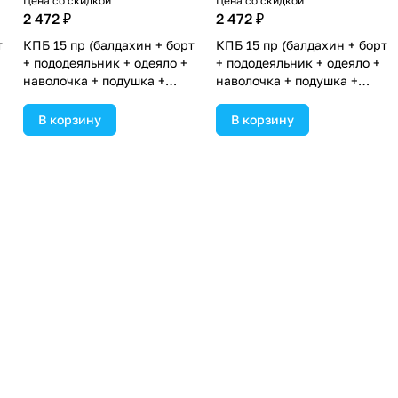
Цена со скидкой
Цена со скидкой
2 472 ₽
2 472 ₽
т
КПБ 15 пр (балдахин + борт
КПБ 15 пр (балдахин + борт
+ пододеяльник + одеяло +
+ пододеяльник + одеяло +
наволочка + подушка +
наволочка + подушка +
простынь (бязь) коса
простынь (бязь) коса
(№1163-0-1П_03) цвета в
(№1163-0-1П_06) цвета в
В корзину
В корзину
ассортименте.
ассортименте.