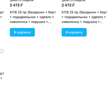
Цена со скидкой
Цена со скидкой
2 472 ₽
2 472 ₽
орт
КПБ 15 пр (балдахин + борт
КПБ 15 пр (балдахин + бор
 +
+ пододеяльник + одеяло +
+ пододеяльник + одеяло +
наволочка + подушка +
наволочка + подушка +
простынь (бязь) коса
простынь (бязь) коса
(№1163-0-1П_05) цвета в
(№1163-0-1П_04) цвета в
В корзину
В корзину
ассортименте.
ассортименте.
орт
 +