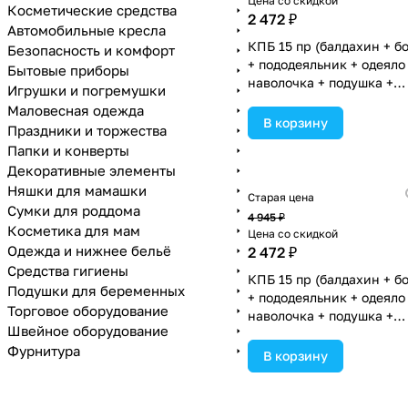
Цена со скидкой
Косметические средства
2 472 ₽
Автомобильные кресла
КПБ 15 пр (балдахин + б
Безопасность и комфорт
+ пододеяльник + одеяло
Бытовые приборы
наволочка + подушка +
Игрушки и погремушки
простынь (бязь) коса
Маловесная одежда
(№1163-0-1П) цвета в
В корзину
Праздники и торжества
ассортименте.
Папки и конверты
Декоративные элементы
Няшки для мамашки
Старая цена
Сумки для роддома
4 945 ₽
Косметика для мам
Цена со скидкой
Одежда и нижнее бельё
2 472 ₽
Средства гигиены
КПБ 15 пр (балдахин + б
Подушки для беременных
+ пододеяльник + одеяло
Торговое оборудование
наволочка + подушка +
Швейное оборудование
простынь (бязь) коса
Фурнитура
(№1163-0-1П_02) цвета в
В корзину
ассортименте.