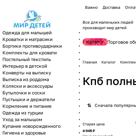
Важно
Доставка
Опла
Все для маленьких людей
производит мир детей
Одежда для малышей
Кроватки и матрасики
Каталог
Торговое об
Бортики противоударники
Комплекты для кровати
Постельный текстиль
Главная
Каталог
Комплек
Интерьер в детской
Конверты на выписку
Кпб полн
Выписка из роддома
Коляски и аксессуары
Бутылочки и соски
Пустышки и держатели
Сначала популярн
Кормление и питание
Одежда из турции
Уход за малышом
Старая цена
Купание новорожденного
4 945 ₽
Гигиена и здоровье