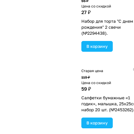
55 ₽
Цена со скидкой
27 ₽
Набор для торта "С днем
рождения" 2 свечи
(№2294438).
В корзину
Старая цена
119 ₽
Цена со скидкой
59 ₽
Салфетки бумажные «1
годик», малышка, 25х25с
набор 20 шт. (№2453262)
В корзину