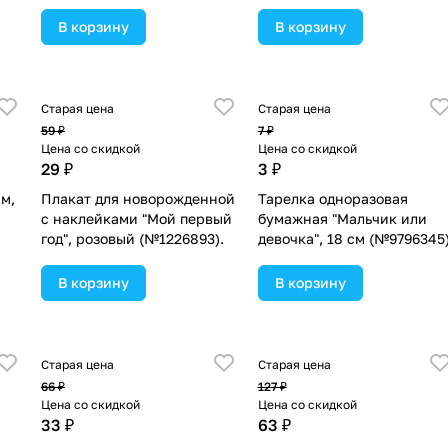
(№1652861).
В корзину
В корзину
Старая цена
Старая цена
59 ₽
7 ₽
Цена со скидкой
Цена со скидкой
29 ₽
3 ₽
см,
Плакат для новорожденной
Тарелка одноразовая
с наклейками "Мой первый
бумажная "Мальчик или
год", розовый (№1226893).
девочка", 18 см (№9796345)
В корзину
В корзину
Старая цена
Старая цена
66 ₽
127 ₽
Цена со скидкой
Цена со скидкой
33 ₽
63 ₽