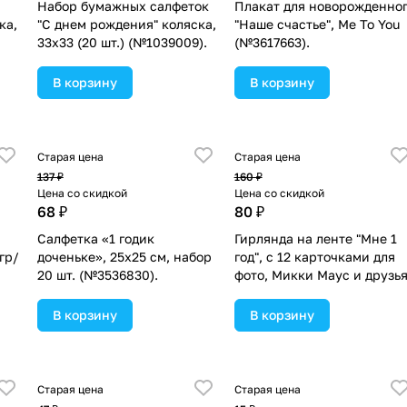
Набор бумажных салфеток
Плакат для новорожденно
ка,
"С днем рождения" коляска,
"Наше счастье", Me To You
33х33 (20 шт.) (№1039009).
(№3617663).
В корзину
В корзину
Старая цена
Старая цена
137 ₽
160 ₽
Цена со скидкой
Цена со скидкой
68 ₽
80 ₽
Салфетка «1 годик
Гирлянда на ленте "Мне 1
гр/
доченьке», 25х25 см, набор
год", с 12 карточками для
20 шт. (№3536830).
фото, Микки Маус и друзь
(№1766268).
В корзину
В корзину
Старая цена
Старая цена