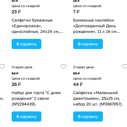
47 ₽
15 ₽
Цена со скидкой
Цена со скидкой
23 ₽
7 ₽
Салфетки бумажные
Бумажные наклейки
«Единорожка»,
«Долгожданный День
однослойные, 24х24 см,
рождения», 11 х 16 см
набор 20 шт. (№5067335).
(№1778478).
В корзину
В корзину
Старая цена
Старая цена
52 ₽
89 ₽
Цена со скидкой
Цена со скидкой
26 ₽
44 ₽
Набор для торта "С днем
Cалфетки «Маленький
м,
рождения" 2 свечи
джентльмен», 25х25 см,
.
(№2294439).
набор 20 шт. (№3967957).
В корзину
В корзину