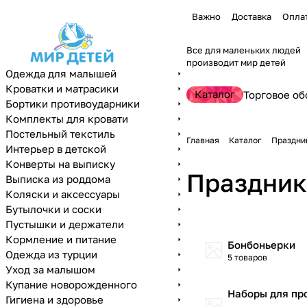
Важно
Доставка
Опла
Все для маленьких людей
производит мир детей
Одежда для малышей
Кроватки и матрасики
Каталог
Торговое об
Бортики противоударники
Комплекты для кровати
Постельный текстиль
Главная
Каталог
Праздни
Интерьер в детской
Конверты на выписку
Праздник
Выписка из роддома
Коляски и аксессуары
Бутылочки и соски
Пустышки и держатели
Кормление и питание
Бонбоньерки
Одежда из турции
5 товаров
Уход за малышом
Купание новорожденного
Наборы для пр
Гигиена и здоровье