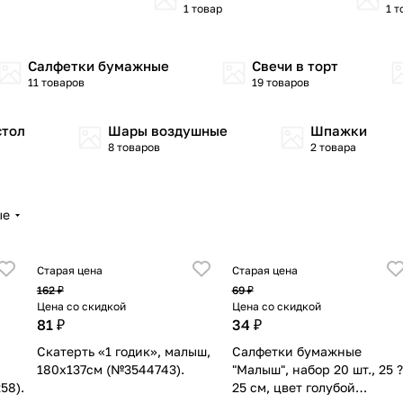
1 товар
1 т
Салфетки бумажные
Свечи в торт
11 товаров
19 товаров
стол
Шары воздушные
Шпажки
8 товаров
2 товара
ые
Старая цена
Старая цена
162 ₽
69 ₽
Цена со скидкой
Цена со скидкой
81 ₽
34 ₽
Скатерть «1 годик», малыш,
Салфетки бумажные
180х137см (№3544743).
"Малыш", набор 20 шт., 25 ?
58).
25 см, цвет голубой