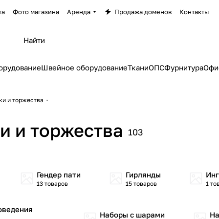
та
Фото магазина
Аренда
Продажа доменов
Контакты
орудование
Швейное оборудование
Ткани
ОПС
Фурнитура
Офи
ки и торжества
и и торжества
103
Гендер пати
Гирлянды
Инг
13 товаров
15 товаров
1 то
оведения
Наборы с шарами
На