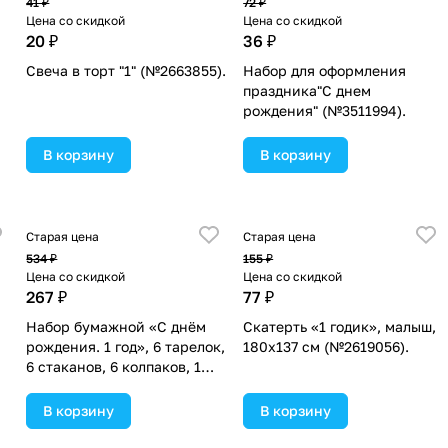
41 ₽
72 ₽
Цена со скидкой
Цена со скидкой
20 ₽
36 ₽
Свеча в торт "1" (№2663855).
Набор для оформления
праздника"С днем
рождения" (№3511994).
В корзину
В корзину
Старая цена
Старая цена
534 ₽
155 ₽
Цена со скидкой
Цена со скидкой
267 ₽
77 ₽
Набор бумажной «С днём
Скатерть «1 годик», малыш,
рождения. 1 год», 6 тарелок,
180х137 см (№2619056).
6 стаканов, 6 колпаков, 1
гирлянда, цвет голубой
(№2451120).
В корзину
В корзину