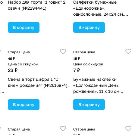
го
Набор для торта "1 годик" 2
Салфетки бумажные
свечи (№2294441).
«Единорожка»,
однослойные, 24х24 см,
набор 20 шт. (№5067335).
В корзину
В корзину
Старая цена
Старая цена
46 ₽
15 ₽
Цена со скидкой
Цена со скидкой
23 ₽
7 ₽
Свеча в торт цифра 1 "С
Бумажные наклейки
днем рождения" (№2616974).
«Долгожданный День
я
рождения», 11 х 16 см
(№1778478).
В корзину
В корзину
Старая цена
Старая цена