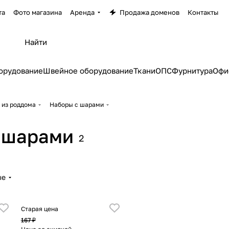
та
Фото магазина
Аренда
Продажа доменов
Контакты
орудование
Швейное оборудование
Ткани
ОПС
Фурнитура
Офи
 из роддома
Наборы с шарами
 шарами
2
ые
Старая цена
167 ₽