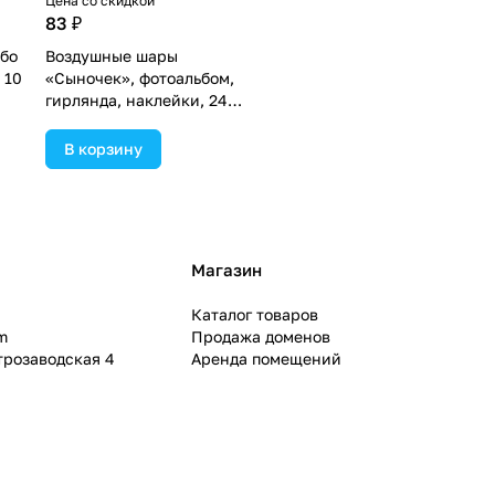
Цена со скидкой
83 ₽
бо
Воздушные шары
 10
«Сыночек», фотоальбом,
гирлянда, наклейки, 24
предмета в наборе
(№3840019).
В корзину
Магазин
Каталог товаров
m
Продажа доменов
ктрозаводская 4
Аренда помещений