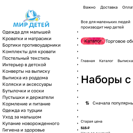
Важно
Доставка
Опла
Все для маленьких людей
производит мир детей
Одежда для малышей
Кроватки и матрасики
Каталог
Торговое об
Бортики противоударники
Комплекты для кровати
Постельный текстиль
Главная
Каталог
Выписка
Интерьер в детской
Конверты на выписку
Наборы с
Выписка из роддома
Коляски и аксессуары
Бутылочки и соски
Пустышки и держатели
Сначала популярн
Кормление и питание
Одежда из турции
Уход за малышом
Старая цена
Купание новорожденного
515 ₽
Гигиена и здоровье