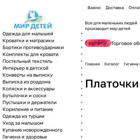
Важно
Доставка
Опла
Все для маленьких людей
производит мир детей
Одежда для малышей
Кроватки и матрасики
Каталог
Торговое об
Бортики противоударники
Комплекты для кровати
Постельный текстиль
Главная
Каталог
Гигиена 
Интерьер в детской
Конверты на выписку
Платочки
Выписка из роддома
Коляски и аксессуары
Бутылочки и соски
Пустышки и держатели
Кормление и питание
Одежда из турции
Уход за малышом
Купание новорожденного
Гигиена и здоровье