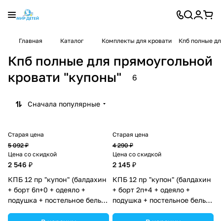
Главная
Каталог
Комплекты для кровати
Кпб полные дл
Кпб полные для прямоугольной
кровати "купоны"
6
Сначала популярные
Старая цена
Старая цена
5 092 ₽
4 290 ₽
Цена со скидкой
Цена со скидкой
2 546 ₽
2 145 ₽
КПБ 12 пр "купон" (балдахин
КПБ 12 пр "купон" (балдахин
+ борт 6п+0 + одеяло +
+ борт 2п+4 + одеяло +
подушка + постельное белье
подушка + постельное белье
(бязь/перкаль) 6пр
(бязь/перкаль) 6пр
(№К209_02) цвета в
(№К209_2а4) цвета в