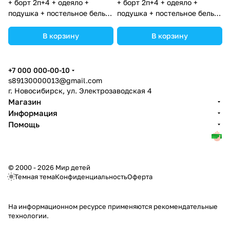
+ борт 2п+4 + одеяло +
+ борт 2п+4 + одеяло +
подушка + постельное белье
подушка + постельное белье
(бязь/перкаль) 6пр
(бязь/перкаль) 6пр
(№К209_2а4_03) цвета в
(№К209_2а4_02) цвета в
В корзину
В корзину
ассортименте.
ассортименте.
+7 000 000-00-10
s89130000013@gmail.com
г. Новосибирск, ул. Электрозаводская 4
Магазин
Информация
Помощь
© 2000 - 2026 Мир детей
Темная тема
Конфиденциальность
Оферта
На информационном ресурсе применяются
рекомендательные
технологии
.