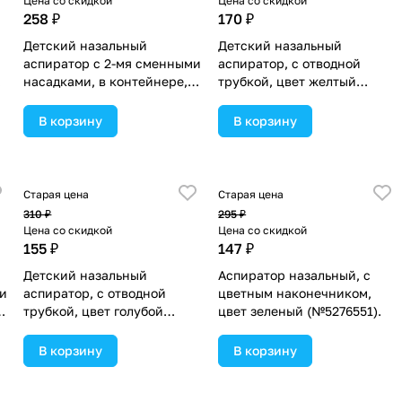
Цена со скидкой
Цена со скидкой
258 ₽
170 ₽
Детский назальный
Детский назальный
аспиратор с 2-мя сменными
аспиратор, с отводной
насадками, в контейнере,
трубкой, цвет желтый
цвет голубой (№5276557).
(№1886929).
В корзину
В корзину
Старая цена
Старая цена
310 ₽
295 ₽
Цена со скидкой
Цена со скидкой
155 ₽
147 ₽
Детский назальный
Аспиратор назальный, с
и
аспиратор, с отводной
цветным наконечником,
трубкой, цвет голубой
цвет зеленый (№5276551).
(№1917374).
В корзину
В корзину