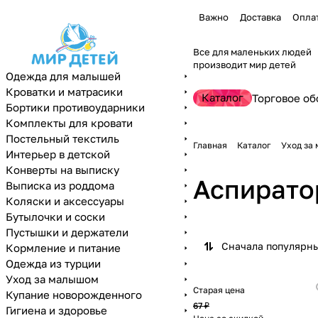
Важно
Доставка
Опла
Все для маленьких людей
производит мир детей
Одежда для малышей
Кроватки и матрасики
Каталог
Торговое об
Бортики противоударники
Комплекты для кровати
Постельный текстиль
Главная
Каталог
Уход за
Интерьер в детской
Конверты на выписку
Аспирато
Выписка из роддома
Коляски и аксессуары
Бутылочки и соски
Пустышки и держатели
Сначала популярн
Кормление и питание
Одежда из турции
Уход за малышом
Старая цена
Купание новорожденного
67 ₽
Гигиена и здоровье