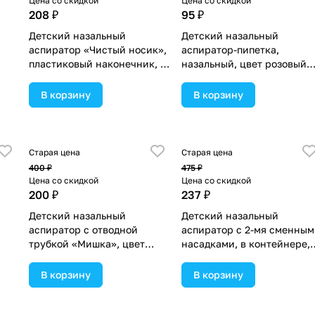
Цена со скидкой
Цена со скидкой
208 ₽
95 ₽
Детский назальный
Детский назальный
аспиратор «Чистый носик»,
аспиратор-пипетка,
пластиковый наконечник, от
назальный, цвет розовый
0 м. (№2627499).
(№4770813).
В корзину
В корзину
Старая цена
Старая цена
400 ₽
475 ₽
Цена со скидкой
Цена со скидкой
200 ₽
237 ₽
Детский назальный
Детский назальный
аспиратор с отводной
аспиратор с 2-мя сменным
трубкой «Мишка», цвет
насадками, в контейнере,
голубой (№4780635).
цвет розовый (№5276556).
В корзину
В корзину