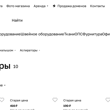
та
Фото магазина
Аренда
Продажа доменов
Контакты
орудование
Швейное оборудование
Ткани
ОПС
Фурнитура
Офи
 малышом
Аспираторы
ры
10
ые
Старая цена
Старая цена
416 ₽
190 ₽