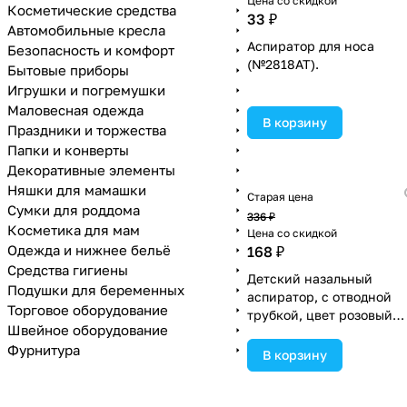
Цена со скидкой
Косметические средства
33 ₽
Автомобильные кресла
Аспиратор для носа
Безопасность и комфорт
(№2818АТ).
Бытовые приборы
Игрушки и погремушки
Маловесная одежда
В корзину
Праздники и торжества
Папки и конверты
Декоративные элементы
Няшки для мамашки
Старая цена
Сумки для роддома
336 ₽
Косметика для мам
Цена со скидкой
Одежда и нижнее бельё
168 ₽
Средства гигиены
Детский назальный
Подушки для беременных
аспиратор, с отводной
Торговое оборудование
трубкой, цвет розовый
Швейное оборудование
(№2589851).
Фурнитура
В корзину