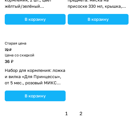
жёлтый/зелёный
присоске 330 мл, крышка,
(№3780393).
ложка, от 5 мес., цвета
МИКС (№3278990).
В корзину
В корзину
Старая цена
72 ₽
Цена со скидкой
36 ₽
Набор для кормления: ложка
и вилка «Для Принцессы»,
от 5 мес., розовый МИКС
(№4839930).
В корзину
1
2