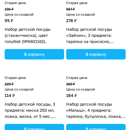
Старая цена
Старая цена
190 ₽
557 ₽
Цена со скидкой
Цена со скидкой
95 ₽
278 ₽
Набор детской посуды
Набор детской посуды
(стакан+миска), цвет
«Зайчик», 3 предмета:
голубой (№4601162).
тарелка на присоске,
крышка, ложка, цвет
бирюзовый (№3630404).
В корзину
В корзину
Старая цена
Старая цена
229 ₽
369 ₽
Цена со скидкой
Цена со скидкой
114 ₽
184 ₽
Набор детской посуды, 3
Набор детской посуды
предмета: миска 250 мл,
«Малыш», 4 предмета:
ложка, вилка, от 5 мес.,
тарелка, бутылочка, ложка,
цвета МИКС (№1886886).
вилка, от 5 мес. (№3275229).
В корзину
В корзину