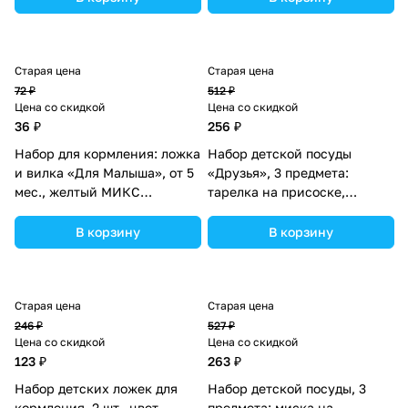
Старая цена
Старая цена
72 ₽
512 ₽
Цена со скидкой
Цена со скидкой
36 ₽
256 ₽
Набор для кормления: ложка
Набор детской посуды
и вилка «Для Малыша», от 5
«Друзья», 3 предмета:
мес., желтый МИКС
тарелка на присоске,
(№4822604).
крышка, ложка, цвет
зелёный (№3630399).
В корзину
В корзину
Старая цена
Старая цена
246 ₽
527 ₽
Цена со скидкой
Цена со скидкой
123 ₽
263 ₽
Набор детских ложек для
Набор детской посуды, 3
кормления, 2 шт., цвет
предмета: миска на