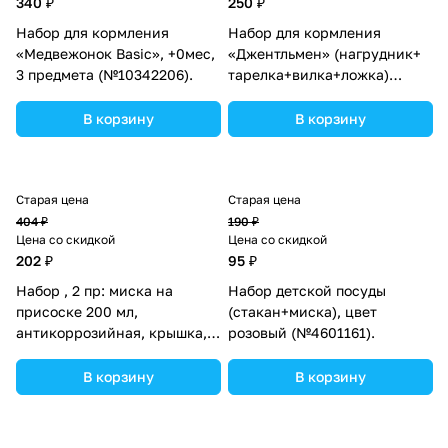
340 ₽
250 ₽
Набор для кормления
Набор для кормления
«Медвежонок Basic», +0мес,
«Джентльмен» (нагрудник+
3 предмета (№10342206).
тарелка+вилка+ложка)
(№5170716).
В корзину
В корзину
Старая цена
Старая цена
404 ₽
190 ₽
Цена со скидкой
Цена со скидкой
202 ₽
95 ₽
Набор , 2 пр: миска на
Набор детской посуды
присоске 200 мл,
(стакан+миска), цвет
антикоррозийная, крышка,
розовый (№4601161).
цвет МИКС (№1886149).
В корзину
В корзину