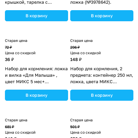
крышкой, тарелка с
ложка (№3978642).
секциями, ложка.
(№3805541).
В корзину
В корзину
Старая цена
Старая цена
72 ₽
296 ₽
Цена со скидкой
Цена со скидкой
36 ₽
148 ₽
Набор для кормления: ложка
Набор для кормления, 2
и вилка «Для Малыша» ,
предмета: контейнер 250 мл,
цвет МИКС 5 мес+
ложка, цвета МИКС
(№4822598).
(№1886147).
В корзину
В корзину
Старая цена
Старая цена
681 ₽
501 ₽
Цена со скидкой
Цена со скидкой