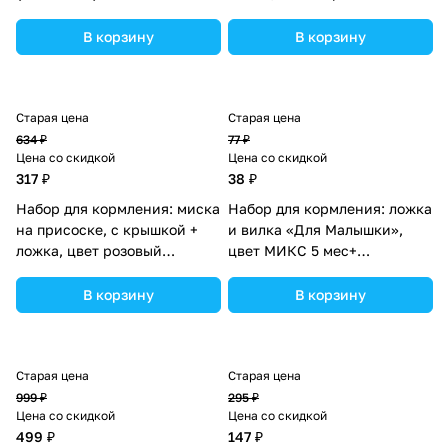
(№9037724).
В корзину
В корзину
Старая цена
Старая цена
634 ₽
77 ₽
Цена со скидкой
Цена со скидкой
317 ₽
38 ₽
Набор для кормления: миска
Набор для кормления: ложка
на присоске, с крышкой +
и вилка «Для Малышки»,
ложка, цвет розовый
цвет МИКС 5 мес+
(№4770839).
(№4822599).
В корзину
В корзину
Старая цена
Старая цена
999 ₽
295 ₽
Цена со скидкой
Цена со скидкой
499 ₽
147 ₽