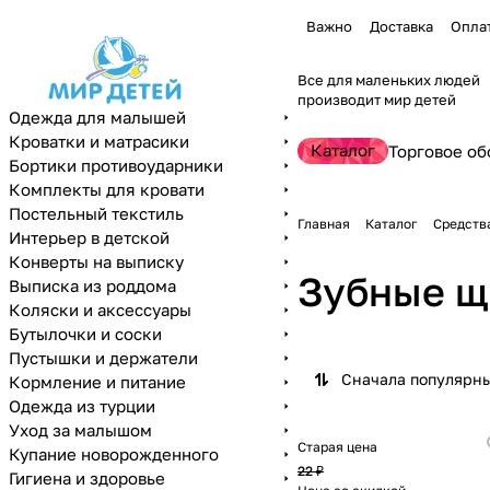
Важно
Доставка
Опла
Все для маленьких людей
производит мир детей
Одежда для малышей
Кроватки и матрасики
Каталог
Торговое об
Бортики противоударники
Комплекты для кровати
Постельный текстиль
Главная
Каталог
Средств
Интерьер в детской
Конверты на выписку
Зубные щ
Выписка из роддома
Коляски и аксессуары
Бутылочки и соски
Пустышки и держатели
Сначала популярн
Кормление и питание
Одежда из турции
Уход за малышом
Старая цена
Купание новорожденного
22 ₽
Гигиена и здоровье