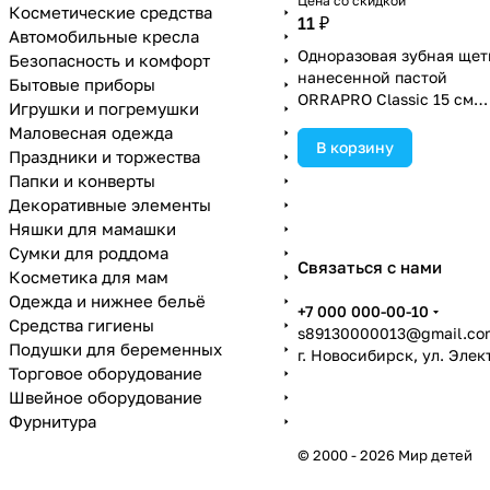
Цена со скидкой
Косметические средства
11 ₽
Автомобильные кресла
Одноразовая зубная щет
Безопасность и комфорт
нанесенной пастой
Бытовые приборы
ORRAPRO Classic 15 см
Игрушки и погремушки
(№4814955).
Маловесная одежда
В корзину
Праздники и торжества
Папки и конверты
Декоративные элементы
Няшки для мамашки
Сумки для роддома
Связаться с нами
Косметика для мам
Одежда и нижнее бельё
+7 000 000-00-10
Средства гигиены
s89130000013@gmail.co
Подушки для беременных
г. Новосибирск, ул. Эле
Торговое оборудование
Швейное оборудование
Фурнитура
© 2000 - 2026 Мир детей