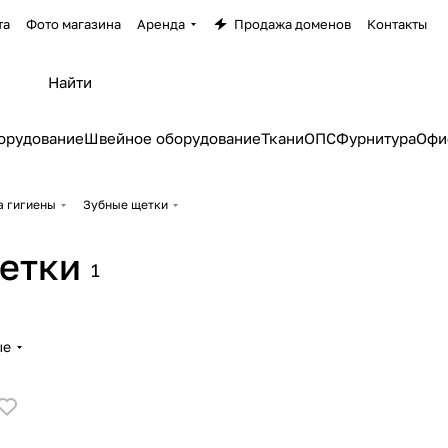
та
Фото магазина
Аренда
Продажа доменов
Контакты
орудование
Швейное оборудование
Ткани
ОПС
Фурнитура
Офи
а гигиены
Зубные щетки
етки
1
ые