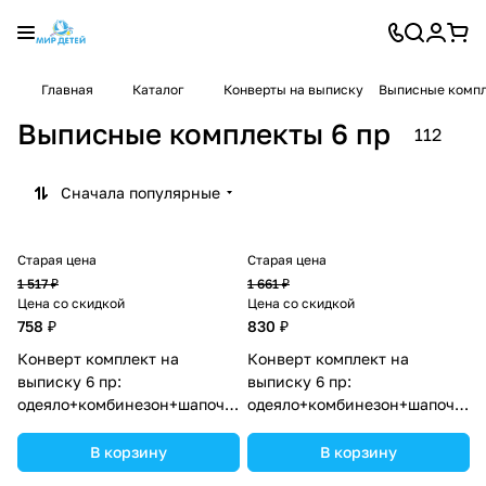
Главная
Каталог
Конверты на выписку
Выписные компл
Выписные комплекты 6 пр
112
Сначала популярные
Старая цена
Старая цена
1 517 ₽
1 661 ₽
Цена со скидкой
Цена со скидкой
758 ₽
830 ₽
Конверт комплект на
Конверт комплект на
выписку 6 пр:
выписку 6 пр:
одеяло+комбинезон+шапочка+чепчик+рукавички+бант
одеяло+комбинезон+шапочка+
(№1886в-0-1_о) цвета в
(№1886в-1-1_о_04) цвета в
ассортименте.
ассортименте.
В корзину
В корзину