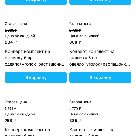
Старая цена
Старая цена
1 809 ₽
1 736 ₽
Цена со скидкой
Цена со скидкой
904 ₽
868 ₽
Конверт комплект на
Конверт комплект на
выписку 6 пр:
выписку 6 пр:
одеяло+уголок+распашонка+пеленка+чепчик+бант
одеяло+уголок+распашонка+пе
(№1889в-0-2_о_10) цвета в
(№1889в-0-1_о_02) цвета в
ассортименте.
ассортименте.
В корзину
В корзину
Старая цена
Старая цена
1 517 ₽
1 770 ₽
Цена со скидкой
Цена со скидкой
758 ₽
885 ₽
Конверт комплект на
Конверт комплект на
выписку 6 пр:
выписку 6 пр: