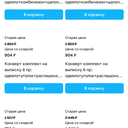
одеяло+комбинезон+шапочка+чепчик+рукавички+бант
одеяло+комбинезон+шапочка+
(№1886в-1-2_о_06) цвета в
(№1886в-0-1_о_29) цвета в
ассортименте.
ассортименте.
В корзину
В корзину
Старая цена
Старая цена
1 809 ₽
1 809 ₽
Цена со скидкой
Цена со скидкой
904 ₽
904 ₽
Конверт комплект на
Конверт комплект на
выписку 6 пр:
выписку 6 пр:
одеяло+уголок+распашонка+пеленка+чепчик+бант
одеяло+уголок+распашонка+пе
(№1889в-0-2_о_11) цвета в
(№1889в-0-2_о_03) цвета в
ассортименте.
ассортименте.
В корзину
В корзину
Старая цена
Старая цена
1 517 ₽
2 045 ₽
Цена со скидкой
Цена со скидкой