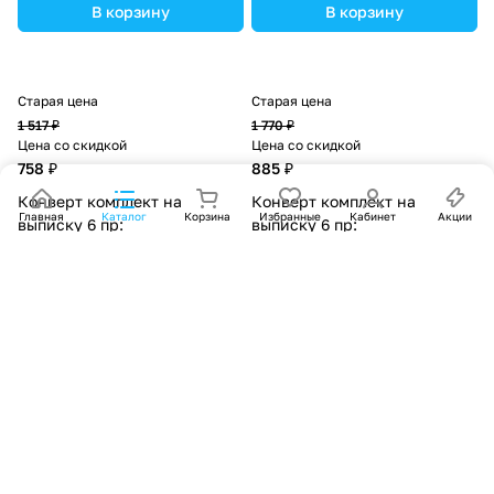
ассортименте.
ассортименте.
В корзину
В корзину
Старая цена
Старая цена
1 517 ₽
1 770 ₽
Цена со скидкой
Цена со скидкой
758 ₽
885 ₽
Конверт комплект на
Конверт комплект на
Главная
Каталог
Корзина
Избранные
Кабинет
Акции
выписку 6 пр:
выписку 6 пр:
одеяло+комбинезон+шапочка+чепчик+рукавички+бант
одеяло+комбинезон+шапочка+
(№1886в-0-1_о_27) цвета в
(№1886в-1-2_о_04) цвета в
ассортименте.
ассортименте.
В корзину
В корзину
Старая цена
Старая цена
1 809 ₽
1 661 ₽
Цена со скидкой
Цена со скидкой
904 ₽
830 ₽
Конверт комплект на
Конверт комплект на