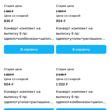
Старая цена
Старая цена
1 661 ₽
1 809 ₽
Цена со скидкой
Цена со скидкой
830 ₽
904 ₽
Конверт комплект на
Конверт комплект на
выписку 6 пр:
выписку 6 пр:
одеяло+комбинезон+шапочка+чепчик+рукавички+бант
одеяло+уголок+распашонка+пе
(№1886в-1-1_о_02) цвета в
(№1889в-0-2_о_13) цвета в
ассортименте.
ассортименте.
В корзину
В корзину
Старая цена
Старая цена
1 809 ₽
2 045 ₽
Цена со скидкой
Цена со скидкой
904 ₽
1 022 ₽
Конверт комплект на
Конверт комплект на
выписку 6 пр:
выписку 6 пр:
одеяло+уголок+распашонка+пеленка+чепчик+бант
одеяло+комбинезон+шапочка+
(№1889в-0-2_о_14) цвета в
(№1886вз-1-1_о_09) цвета в