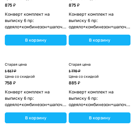
875 ₽
875 ₽
Конверт комплект на
Конверт комплект на
выписку 6 пр:
выписку 6 пр:
одеяло+комбинезон+шапочка+чепчик+рукавички+бант
одеяло+комбинезон+шапочка+
(№1886в-0-2_о_05) цвета в
(№1886в-0-2_о) цвета в
ассортименте.
ассортименте.
В корзину
В корзину
Старая цена
Старая цена
1 517 ₽
1 770 ₽
Цена со скидкой
Цена со скидкой
758 ₽
885 ₽
Конверт комплект на
Конверт комплект на
выписку 6 пр:
выписку 6 пр:
одеяло+комбинезон+шапочка+чепчик+рукавички+бант
одеяло+комбинезон+шапочка+
(№1886в-0-1_о_11) цвета в
(№1886в-1-2_о_04) цвета в
ассортименте.
ассортименте.
В корзину
В корзину