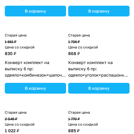
(№1889в-0-2_о_07) цвета в
(№1886в-0-1_о_18) цвета в
ассортименте.
ассортименте.
В корзину
В корзину
Старая цена
Старая цена
1 661 ₽
1 736 ₽
Цена со скидкой
Цена со скидкой
830 ₽
868 ₽
Конверт комплект на
Конверт комплект на
выписку 6 пр:
выписку 6 пр:
одеяло+комбинезон+шапочка+чепчик+рукавички+бант
одеяло+уголок+распашонка+пе
(№1886в-1-1_о_08) цвета в
(№1889в-0-1_о_08) цвета в
ассортименте.
ассортименте.
В корзину
В корзину
Старая цена
Старая цена
2 045 ₽
1 770 ₽
Цена со скидкой
Цена со скидкой
1 022 ₽
885 ₽