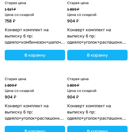
Старая цена
Старая цена
1 517 ₽
1 809 ₽
Цена со скидкой
Цена со скидкой
758 ₽
904 ₽
Конверт комплект на
Конверт комплект на
выписку 6 пр:
выписку 6 пр:
одеяло+комбинезон+шапочка+чепчик+рукавички+бант
одеяло+уголок+распашонка+пе
(№1886в-0-1_о_07) цвета в
(№1889в-0-2_о_08) цвета в
ассортименте.
ассортименте.
В корзину
В корзину
Старая цена
Старая цена
1 809 ₽
1 809 ₽
Цена со скидкой
Цена со скидкой
904 ₽
904 ₽
Конверт комплект на
Конверт комплект на
выписку 6 пр:
выписку 6 пр:
одеяло+уголок+распашонка+пеленка+чепчик+бант
одеяло+уголок+распашонка+пе
(№1889в-0-2_о_18) цвета в
(№1889в-0-2_о_15) цвета в
ассортименте.
ассортименте.
В корзину
В корзину