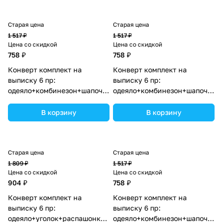
Старая цена
Старая цена
1 517 ₽
1 517 ₽
Цена со скидкой
Цена со скидкой
758 ₽
758 ₽
Конверт комплект на
Конверт комплект на
выписку 6 пр:
выписку 6 пр:
одеяло+комбинезон+шапочка+чепчик+рукавички+бант
одеяло+комбинезон+шапочка+
(№1886в-0-1_о_24) цвета в
(№1886в-0-1_о_30) цвета в
ассортименте.
ассортименте.
В корзину
В корзину
Старая цена
Старая цена
1 809 ₽
1 517 ₽
Цена со скидкой
Цена со скидкой
904 ₽
758 ₽
Конверт комплект на
Конверт комплект на
выписку 6 пр:
выписку 6 пр:
одеяло+уголок+распашонка+пеленка+чепчик+бант
одеяло+комбинезон+шапочка+