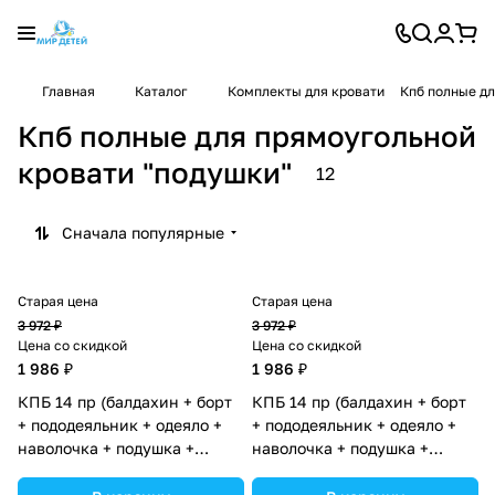
Главная
Каталог
Комплекты для кровати
Кпб полные дл
Кпб полные для прямоугольной
кровати "подушки"
12
Сначала популярные
Старая цена
Старая цена
3 972 ₽
3 972 ₽
Цена со скидкой
Цена со скидкой
1 986 ₽
1 986 ₽
КПБ 14 пр (балдахин + борт
КПБ 14 пр (балдахин + борт
+ пододеяльник + одеяло +
+ пододеяльник + одеяло +
наволочка + подушка +
наволочка + подушка +
простынь (бязь) 6кв+2пр
простынь (бязь) 6кв+2пр
(№1146-0-1_06) цвета в
(№1146-0-1_05) цвета в