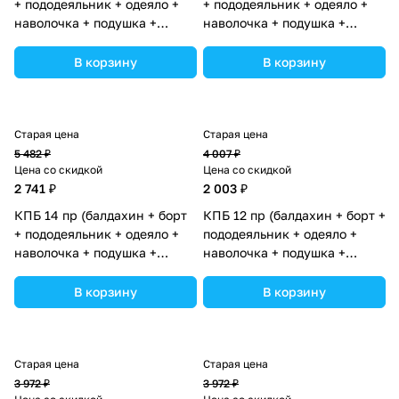
+ пододеяльник + одеяло +
+ пододеяльник + одеяло +
наволочка + подушка +
наволочка + подушка +
простынь (бязь) 6кв+2пр
простынь (бязь) 6кв+2пр
(№1148-4-1_03) цвета в
(№1146-0-1) цвета в
В корзину
В корзину
ассортименте.
ассортименте.
Старая цена
Старая цена
5 482 ₽
4 007 ₽
Цена со скидкой
Цена со скидкой
2 741 ₽
2 003 ₽
КПБ 14 пр (балдахин + борт
КПБ 12 пр (балдахин + борт +
+ пододеяльник + одеяло +
пододеяльник + одеяло +
наволочка + подушка +
наволочка + подушка +
простынь (бязь) 6кв+2пр
простынь (бязь) 6пр (№1133-
(№1148-4-1) цвета в
0-1_02) цвета в
В корзину
В корзину
ассортименте.
ассортименте.
Старая цена
Старая цена
3 972 ₽
3 972 ₽