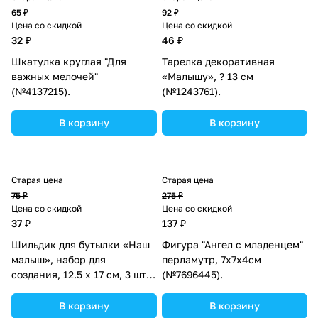
65 ₽
92 ₽
Цена со скидкой
Цена со скидкой
32 ₽
46 ₽
Шкатулка круглая "Для
Тарелка декоративная
важных мелочей"
«Малышу», ? 13 см
(№4137215).
(№1243761).
В корзину
В корзину
Старая цена
Старая цена
75 ₽
275 ₽
Цена со скидкой
Цена со скидкой
37 ₽
137 ₽
Шильдик для бутылки «Наш
Фигура "Ангел с младенцем"
малыш», набор для
перламутр, 7х7х4см
создания, 12.5 х 17 см, 3 шт
(№7696445).
(№1211887).
В корзину
В корзину