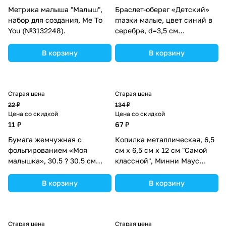
Метрика малыша "Малыш",
Браслет-оберег «Детский»
набор для создания, Me To
глазки малые, цвет синий в
You (№3132248).
серебре, d=3,5 см
(№2502602).
В корзину
В корзину
Старая цена
Старая цена
22 ₽
134 ₽
Цена со скидкой
Цена со скидкой
11 ₽
67 ₽
Бумага жемчужная с
Копилка металлическая, 6,5
фольгированием «Моя
см х 6,5 см х 12 см "Самой
малышка», 30.5 ? 30.5 см
классной", Минни Маус
(№3102448).
(№1866965).
В корзину
В корзину
Старая цена
Старая цена