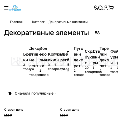
Главная
Каталог
Декоративные элементы
Декоративные элементы
58
Декор
Кол
Пуго
Таре
Скрап
Сув
Фи
П
Брел
ативн
око
Копи
Моне
Обе
вки
лки
букин
ени
урк
р
ки
ые
льчи
лки
ты
реги
деко
деко
г
ры
и
и
3
3
4
1
ленты
ки
рати
рати
20
1
1
товара
товара
товара
товар
щ
7
1
2
2
вные
вные
товаров
товар
това
товаров
товар
товара
товара
е
п
к
и
Сначала популярные
Старая цена
Старая цена
112 ₽
131 ₽