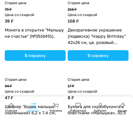
Старая цена
Старая цена
79 ₽
216 ₽
Цена со скидкой
Цена со скидкой
39 ₽
108 ₽
Монета в открытке "Малышу
Декоративное украшение
на счастье" (№3516451).
(подвеска) "Happy Birthday"
42х26 см, цв. розовый
(№10519022).
В корзину
В корзину
Старая цена
Старая цена
94 ₽
17 ₽
Цена со скидкой
Цена со скидкой
47 ₽
8 ₽
Шейкер "Бодик малыша"
Бумага для скрапбукинга с
Главная
Каталог
Корзина
Избранные
Кабинет
Акции
(маленький) 6,2 х 7,4 см,
блёстками «Малышка», 30,5
набор 5 деталей (№4790459).
х 30,5см, 180 г/м
(№3330285).
В корзину
В корзину