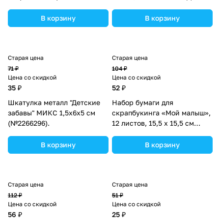
(№3776855).
В корзину
В корзину
Старая цена
Старая цена
71 ₽
104 ₽
Цена со скидкой
Цена со скидкой
35 ₽
52 ₽
Шкатулка металл "Детские
Набор бумаги для
забавы" МИКС 1,5х6х5 см
скрапбукинга «Мой малыш»,
(№2266296).
12 листов, 15,5 х 15,5 см
(№2848387).
В корзину
В корзину
Старая цена
Старая цена
112 ₽
51 ₽
Цена со скидкой
Цена со скидкой
56 ₽
25 ₽