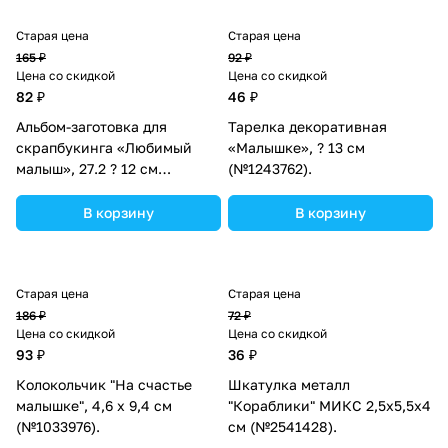
Старая цена
Старая цена
165 ₽
92 ₽
Цена со скидкой
Цена со скидкой
82 ₽
46 ₽
Альбом-заготовка для
Тарелка декоративная
скрапбукинга «Любимый
«Малышке», ? 13 см
малыш», 27.2 ? 12 см
(№1243762).
(№1227799).
В корзину
В корзину
Старая цена
Старая цена
186 ₽
72 ₽
Цена со скидкой
Цена со скидкой
93 ₽
36 ₽
Колокольчик "На счастье
Шкатулка металл
малышке", 4,6 х 9,4 см
"Кораблики" МИКС 2,5х5,5х4
(№1033976).
см (№2541428).