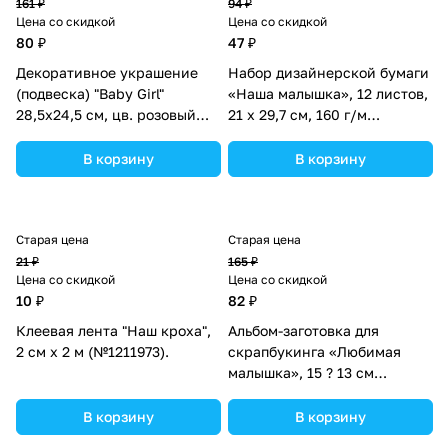
161 ₽
94 ₽
Цена со скидкой
Цена со скидкой
80 ₽
47 ₽
Декоративное украшение
Набор дизайнерской бумаги
(подвеска) "Baby Girl"
«Наша малышка», 12 листов,
28,5х24,5 см, цв. розовый
21 х 29,7 см, 160 г/м
(№10519026).
(№180356).
В корзину
В корзину
Старая цена
Старая цена
21 ₽
165 ₽
Цена со скидкой
Цена со скидкой
10 ₽
82 ₽
Клеевая лента "Наш кроха",
Альбом-заготовка для
2 см х 2 м (№1211973).
скрапбукинга «Любимая
малышка», 15 ? 13 см
(№1227800).
В корзину
В корзину