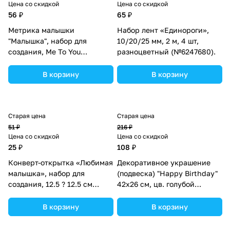
Цена со скидкой
Цена со скидкой
56 ₽
65 ₽
Метрика малышки
Набор лент «Единороги»,
"Малышка", набор для
10/20/25 мм, 2 м, 4 шт,
создания, Me To You
разноцветный (№6247680).
(№3132247).
В корзину
В корзину
Старая цена
Старая цена
51 ₽
216 ₽
Цена со скидкой
Цена со скидкой
25 ₽
108 ₽
Конверт-открытка «Любимая
Декоративное украшение
малышка», набор для
(подвеска) "Happy Birthday"
создания, 12.5 ? 12.5 см
42х26 см, цв. голубой
(№1272032).
(№10519021).
В корзину
В корзину