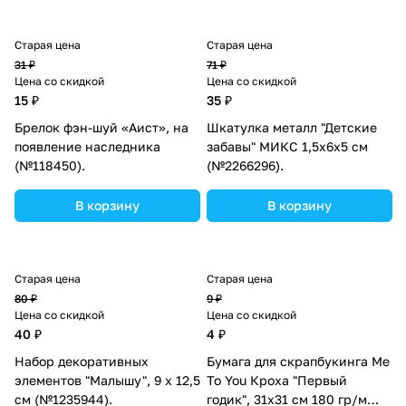
Старая цена
Старая цена
31 ₽
71 ₽
Цена со скидкой
Цена со скидкой
15 ₽
35 ₽
Брелок фэн-шуй «Аист», на
Шкатулка металл "Детские
появление наследника
забавы" МИКС 1,5х6х5 см
(№118450).
(№2266296).
В корзину
В корзину
Старая цена
Старая цена
80 ₽
9 ₽
Цена со скидкой
Цена со скидкой
40 ₽
4 ₽
Набор декоративных
Бумага для скрапбукинга Me
элементов "Малышу", 9 х 12,5
To You Кроха "Первый
см (№1235944).
годик", 31х31 см 180 гр/м