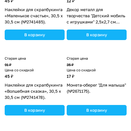
45 ₽
12 ₽
Наклейки для скрапбукинга
Декор металл для
«Маленькое счастье», 30,5 х
творчества "Детский мобиль
30,5 см (№2741485).
с игрушками" 2,5х2,7 см
(№9715223).
В корзину
В корзину
Старая цена
Старая цена
91 ₽
35 ₽
Цена со скидкой
Цена со скидкой
45 ₽
17 ₽
Наклейки для скрапбукинга
Монета-оберег "Для малыша"
«Волшебная сказка», 30,5 х
(№2671175).
30,5 см (№2741478).
В корзину
В корзину