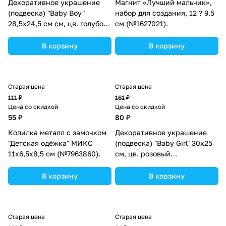
Декоративное украшение
Магнит «Лучший мальчик»,
(подвеска) "Baby Boy"
набор для создания, 12 ? 9.5
28,5х24,5 см см, цв. голубой
см (№1627021).
(№10519025).
В корзину
В корзину
Старая цена
Старая цена
111 ₽
161 ₽
Цена со скидкой
Цена со скидкой
55 ₽
80 ₽
Копилка металл с замочком
Декоративное украшение
"Детская одёжка" МИКС
(подвеска) "Baby Girl" 30х25
11х6,5х8,5 см (№7963860).
см, цв. розовый
(№10519024).
В корзину
В корзину
Старая цена
Старая цена