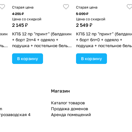
Старая цена
Старая цена
4 291 ₽
5 099 ₽
Цена со скидкой
Цена со скидкой
2 145 ₽
2 549 ₽
ахин
КПБ 12 пр "принт" (балдахин
КПБ 12 пр "принт" (балдах
+ борт 2п+4 + одеяло +
+ борт 6п+0 + одеяло +
лье
подушка + постельное белье
подушка + постельное бель
)
(бязь/сатин) 6пр
(бязь/сатин) 6пр
(№П209_2а4_03) цвета в
(№П209_07) цвета в
В корзину
В корзину
ассортименте.
ассортименте.
Магазин
Каталог товаров
m
Продажа доменов
ктрозаводская 4
Аренда помещений