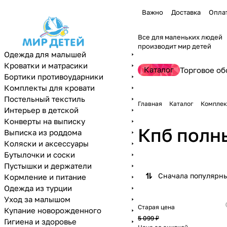
Важно
Доставка
Опла
Все для маленьких людей
производит мир детей
Одежда для малышей
Кроватки и матрасики
Каталог
Торговое об
Бортики противоударники
Комплекты для кровати
Постельный текстиль
Главная
Каталог
Комплек
Интерьер в детской
Конверты на выписку
Кпб полн
Выписка из роддома
Коляски и аксессуары
Бутылочки и соски
Пустышки и держатели
Сначала популярн
Кормление и питание
Одежда из турции
Уход за малышом
Старая цена
Купание новорожденного
5 099 ₽
Гигиена и здоровье