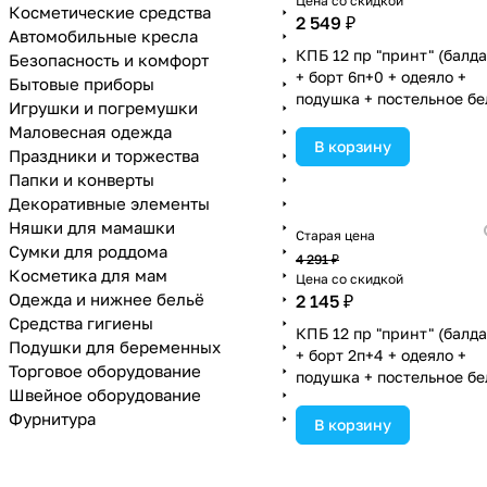
Цена со скидкой
Косметические средства
2 549 ₽
Автомобильные кресла
КПБ 12 пр "принт" (балд
Безопасность и комфорт
+ борт 6п+0 + одеяло +
Бытовые приборы
подушка + постельное бе
Игрушки и погремушки
(бязь/сатин) 6пр
Маловесная одежда
(№П209_05) цвета в
В корзину
Праздники и торжества
ассортименте.
Папки и конверты
Декоративные элементы
Няшки для мамашки
Старая цена
Сумки для роддома
4 291 ₽
Косметика для мам
Цена со скидкой
Одежда и нижнее бельё
2 145 ₽
Средства гигиены
КПБ 12 пр "принт" (балд
Подушки для беременных
+ борт 2п+4 + одеяло +
Торговое оборудование
подушка + постельное бе
Швейное оборудование
(бязь/сатин) 6пр
Фурнитура
(№П209_2а4_02) цвета в
В корзину
ассортименте.