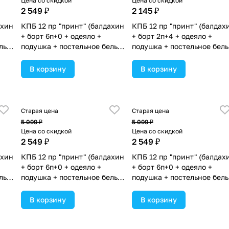
Цена со скидкой
Цена со скидкой
2 549 ₽
2 145 ₽
ахин
КПБ 12 пр "принт" (балдахин
КПБ 12 пр "принт" (балдах
+ борт 6п+0 + одеяло +
+ борт 2п+4 + одеяло +
лье
подушка + постельное белье
подушка + постельное бель
(бязь/сатин) 6пр
(бязь/сатин) 6пр
(№П209_06) цвета в
(№П209_2а4) цвета в
В корзину
В корзину
ассортименте.
ассортименте.
Старая цена
Старая цена
5 099 ₽
5 099 ₽
Цена со скидкой
Цена со скидкой
2 549 ₽
2 549 ₽
ахин
КПБ 12 пр "принт" (балдахин
КПБ 12 пр "принт" (балдах
+ борт 6п+0 + одеяло +
+ борт 6п+0 + одеяло +
лье
подушка + постельное белье
подушка + постельное бель
(бязь/сатин) 6пр
(бязь/сатин) 6пр
(№П209_04) цвета в
(№П209_08) цвета в
В корзину
В корзину
ассортименте.
ассортименте.