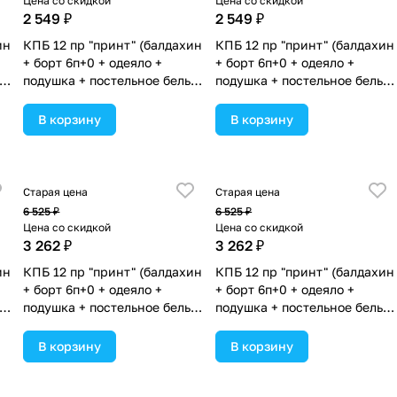
Цена со скидкой
Цена со скидкой
2 549 ₽
2 549 ₽
ин
КПБ 12 пр "принт" (балдахин
КПБ 12 пр "принт" (балдахин
+ борт 6п+0 + одеяло +
+ борт 6п+0 + одеяло +
е
подушка + постельное белье
подушка + постельное белье
(бязь/сатин) 6пр
(бязь/сатин) 6пр
(№П209_03) цвета в
(№П209_02) цвета в
В корзину
В корзину
ассортименте.
ассортименте.
Старая цена
Старая цена
6 525 ₽
6 525 ₽
Цена со скидкой
Цена со скидкой
3 262 ₽
3 262 ₽
ин
КПБ 12 пр "принт" (балдахин
КПБ 12 пр "принт" (балдахин
+ борт 6п+0 + одеяло +
+ борт 6п+0 + одеяло +
е
подушка + постельное белье
подушка + постельное белье
(бязь/сатин) 6пр
(бязь/сатин) 6пр
(№П218_03) цвета в
(№П218_02) цвета в
В корзину
В корзину
ассортименте.
ассортименте.