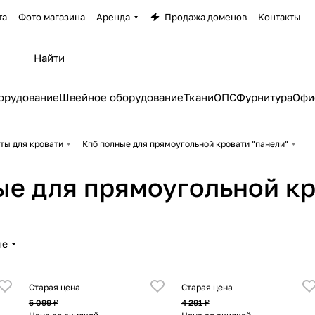
та
Фото магазина
Аренда
Продажа доменов
Контакты
орудование
Швейное оборудование
Ткани
ОПС
Фурнитура
Офи
ты для кровати
Кпб полные для прямоугольной кровати "панели"
ые для прямоугольной кр
ые
Старая цена
Старая цена
5 099 ₽
4 291 ₽