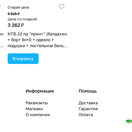
Старая цена
6 525 ₽
Цена со скидкой
3 262 ₽
ин
КПБ 12 пр "принт" (балдахин
+ борт 6п+0 + одеяло +
е
подушка + постельное белье
(бязь/сатин) 6пр (№П218)
цвета в ассортименте.
В корзину
Информация
Помощь
Реквизиты
Доставка
Магазин
Гарантия
О компании
Оплата