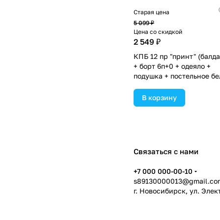
Старая цена
5 099 ₽
Цена со скидкой
2 549 ₽
КПБ 12 пр "принт" (балд
+ борт 6п+0 + одеяло +
подушка + постельное бе
(бязь/сатин) 6пр (№П209
цвета в ассортименте.
В корзину
Связаться с нами
+7 000 000-00-10
s89130000013@gmail.co
г. Новосибирск, ул. Эле