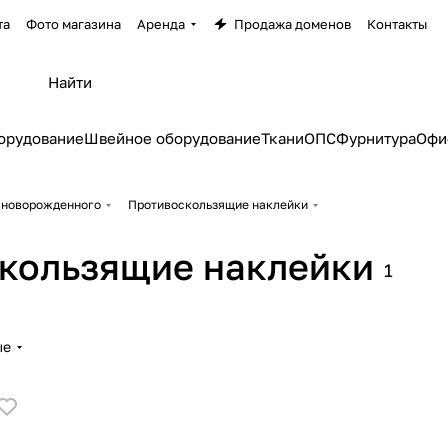
та
Фото магазина
Аренда
Продажа доменов
Контакты
орудование
Швейное оборудование
Ткани
ОПС
Фурнитура
Офи
 новорожденного
Противоскользящие наклейки
кользящие наклейки
1
ые