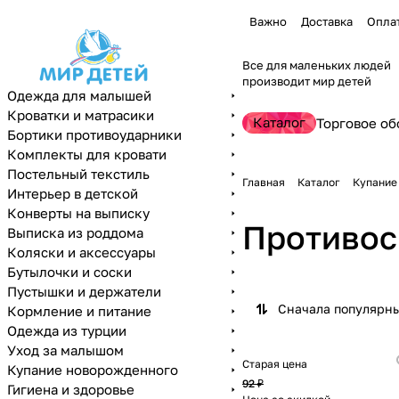
Важно
Доставка
Опла
Все для маленьких людей
производит мир детей
Одежда для малышей
Кроватки и матрасики
Каталог
Торговое об
Бортики противоударники
Комплекты для кровати
Постельный текстиль
Главная
Каталог
Купание
Интерьер в детской
Конверты на выписку
Противос
Выписка из роддома
Коляски и аксессуары
Бутылочки и соски
Пустышки и держатели
Сначала популярн
Кормление и питание
Одежда из турции
Уход за малышом
Старая цена
Купание новорожденного
92 ₽
Гигиена и здоровье