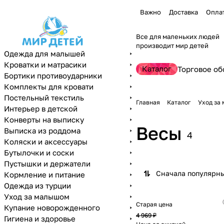
Важно
Доставка
Опла
Все для маленьких людей
производит мир детей
Одежда для малышей
Кроватки и матрасики
Каталог
Торговое об
Бортики противоударники
Комплекты для кровати
Постельный текстиль
Главная
Каталог
Уход за
Интерьер в детской
Конверты на выписку
Весы
Выписка из роддома
4
Коляски и аксессуары
Бутылочки и соски
Пустышки и держатели
Сначала популярн
Кормление и питание
Одежда из турции
Уход за малышом
Старая цена
Купание новорожденного
4 969 ₽
Гигиена и здоровье