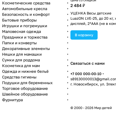
Цена со скидкой
Косметические средства
2 484 ₽
Автомобильные кресла
УЦЕНКА Весы детские
Безопасность и комфорт
LuazON LVE-25, до 20 кг, 
Бытовые приборы
дисплей, 2*ААА (не в ком
Игрушки и погремушки
белые (№4200512).
Маловесная одежда
В корзину
Праздники и торжества
Папки и конверты
Декоративные элементы
Няшки для мамашки
Сумки для роддома
Связаться с нами
Косметика для мам
Одежда и нижнее бельё
+7 000 000-00-10
Средства гигиены
s89130000013@gmail.co
Подушки для беременных
г. Новосибирск, ул. Эле
Торговое оборудование
Швейное оборудование
Фурнитура
© 2000 - 2026 Мир детей