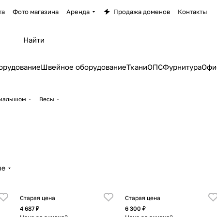
та
Фото магазина
Аренда
Продажа доменов
Контакты
орудование
Швейное оборудование
Ткани
ОПС
Фурнитура
Офи
 малышом
Весы
ые
Старая цена
Старая цена
4 687 ₽
6 300 ₽