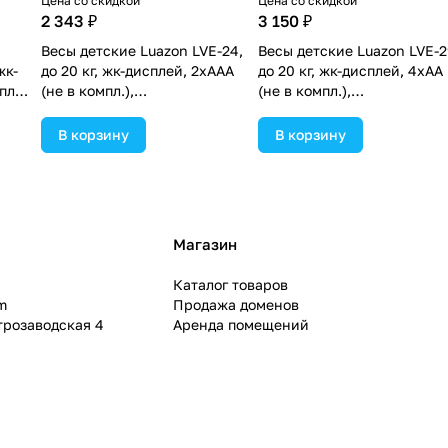
Цена со скидкой
Цена со скидкой
2 343 ₽
3 150 ₽
Весы детские Luazon LVE-24,
Весы детские Luazon LVE-2
жк-
до 20 кг, жк-дисплей, 2хAAА
до 20 кг, жк-дисплей, 4хАА
пл),
(не в компл.),
(не в компл.),
автоотключение, белые
автоотключение, белые
(№3640415).
(№3640422).
В корзину
В корзину
Магазин
Каталог товаров
m
Продажа доменов
ктрозаводская 4
Аренда помещений