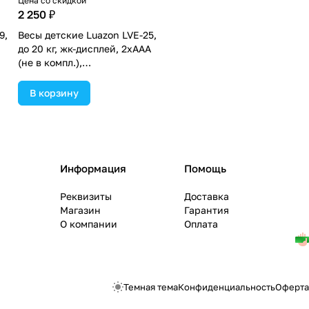
Цена со скидкой
2 250 ₽
9,
Весы детские Luazon LVE-25,
до 20 кг, жк-дисплей, 2хAAА
(не в компл.),
автоотключение, белые
364041 (№3640417).
В корзину
Информация
Помощь
Реквизиты
Доставка
Магазин
Гарантия
О компании
Оплата
Темная тема
Конфиденциальность
Оферта