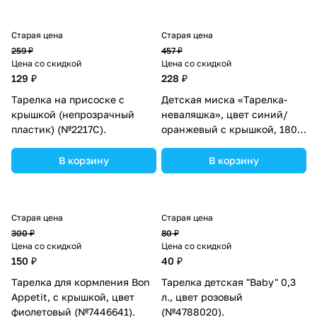
Старая цена
Старая цена
259 ₽
457 ₽
Цена со скидкой
Цена со скидкой
129 ₽
228 ₽
Тарелка на присоске с
Детская миска «Тарелка-
крышкой (непрозрачный
неваляшка», цвет синий/
пластик) (№2217С).
оранжевый с крышкой, 180
мл, 17,5х17,5х7 (№1886872).
В корзину
В корзину
Старая цена
Старая цена
300 ₽
80 ₽
Цена со скидкой
Цена со скидкой
150 ₽
40 ₽
Тарелка для кормления Bon
Тарелка детская "Baby" 0,3
Appetit, c крышкой, цвет
л., цвет розовый
фиолетовый (№7446641).
(№4788020).