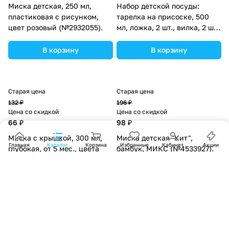
Миска детская, 250 мл,
Набор детской посуды:
пластиковая с рисунком,
тарелка на присоске, 500
цвет розовый (№2932055).
мл, ложка, 2 шт., вилка, 2 шт.,
цвета МИКС (№1378595).
В корзину
В корзину
Старая цена
Старая цена
132 ₽
196 ₽
Цена со скидкой
Цена со скидкой
66 ₽
98 ₽
Миска с крышкой, 300 мл,
Миска детская "Кит",
Главная
Каталог
Корзина
Избранные
Кабинет
Акции
глубокая, от 5 мес., цвета
бамбук, МИКС (№4533927).
МИКС (№1603735).
В корзину
В корзину
1
2