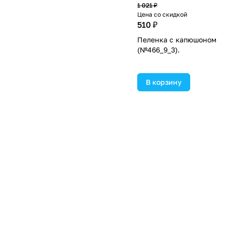
1 021 ₽
Цена со скидкой
510 ₽
Пеленка с капюшоном
(№466_9_3).
В корзину
Старая цена
571 ₽
Цена со скидкой
285 ₽
Круг детский на шею, дл
купания, «Давай купатьс
от 1 мес, двухкамерный, 
погремушками (№387632
В корзину