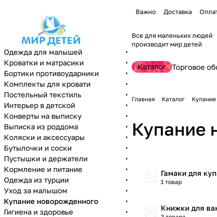
Важно
Доставка
Опла
Все для маленьких людей
производит мир детей
Одежда для малышей
Кроватки и матрасики
Каталог
Торговое об
Бортики противоударники
Комплекты для кровати
Постельный текстиль
Главная
Каталог
Купание
Интерьер в детской
Конверты на выписку
Купание 
Выписка из роддома
Коляски и аксессуары
Бутылочки и соски
Пустышки и держатели
Кормление и питание
Гамаки для ку
Одежда из турции
1 товар
Уход за малышом
Купание новорожденного
Книжки для ва
Гигиена и здоровье
3 товара