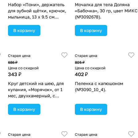
Набор «Пони», держатель
Мочалка для тела Доляна
для зубной щётки, крючок,
«Бабочка», 30 гр, цвет МИКС
мыльница, 13 х 9.5 см
(№3092678).
(№3944847).
В корзину
В корзину
Старая цена
Старая цена
686 ₽
805 ₽
Цена со скидкой
Цена со скидкой
343 ₽
402 ₽
Круг детский на шею, для
Пеленка с капюшоном
купания, «Морячок», от 1
(№3090_10_4).
мес, двухкамерный, с
погремушками (№3876327).
В корзину
В корзину
Старая цена
Старая цена