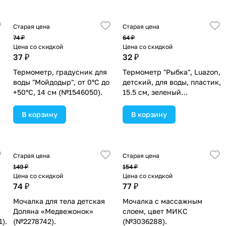
Старая цена
Старая цена
74 ₽
64 ₽
Цена со скидкой
Цена со скидкой
37 ₽
32 ₽
Термометр, градусник для
Термометр "Рыбка", Luazon,
воды "Мойдодыр", от 0°С до
детский, для воды, пластик,
+50°С, 14 см (№1546050).
15.5 см, зеленый
(№2642574).
В корзину
В корзину
Старая цена
Старая цена
149 ₽
154 ₽
Цена со скидкой
Цена со скидкой
74 ₽
77 ₽
Мочалка для тела детская
Мочалка с массажным
Доляна «Медвежонок»
слоем, цвет МИКС
).
(№2278742).
(№3036288).