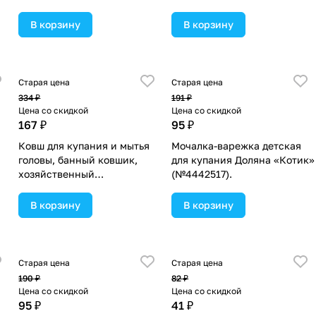
В корзину
В корзину
Старая цена
Старая цена
334 ₽
191 ₽
Цена со скидкой
Цена со скидкой
167 ₽
95 ₽
Ковш для купания и мытья
Мочалка-варежка детская
головы, банный ковшик,
для купания Доляна «Котик»
хозяйственный
(№4442517).
«Бегемотик», 500 мл., цвет
МИКС (№4350277).
В корзину
В корзину
Старая цена
Старая цена
190 ₽
82 ₽
Цена со скидкой
Цена со скидкой
95 ₽
41 ₽