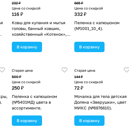
232 ₽
665 ₽
Цена со скидкой
Цена со скидкой
116 ₽
332 ₽
ья
Ковш для купания и мытья
Пеленка с капюшоном
головы, банный ковшик,
(№1001_10_4).
хозяйственный «Котенок»,
убой
500 мл., цвет голубой
(№2589890).
В корзину
В корзину
Старая цена
Старая цена
500 ₽
144 ₽
Цена со скидкой
Цена со скидкой
250 ₽
72 ₽
хры,
Пеленка с капюшоном
Мочалка для тела детская
.
(№5401МД) цвета в
Доляна «Зверушки», цвет
ассортименте.
МИКС (№6976610).
В корзину
В корзину