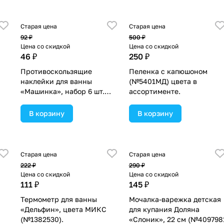
Старая цена
Старая цена
92 ₽
500 ₽
Цена со скидкой
Цена со скидкой
46 ₽
250 ₽
Противоскользящие
Пеленка с капюшоном
наклейки для ванны
(№5401МД) цвета в
«Машинка», набор 6 шт.
ассортименте.
(№3623331).
В корзину
В корзину
Старая цена
Старая цена
222 ₽
290 ₽
Цена со скидкой
Цена со скидкой
111 ₽
145 ₽
Термометр для ванны
Мочалка-варежка детская
«Дельфин», цвета МИКС
для купания Доляна
(№1382530).
«Слоник», 22 см (№4097981