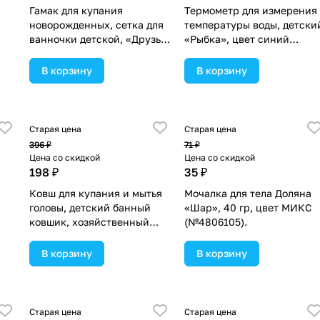
Гамак для купания
Термометр для измерения
новорожденных, сетка для
температуры воды, детски
ванночки детской, «Друзья»,
«Рыбка», цвет синий
80см, цвет МИКС
(№5151360).
(№4958702).
В корзину
В корзину
Старая цена
Старая цена
396 ₽
71 ₽
Цена со скидкой
Цена со скидкой
198 ₽
35 ₽
Ковш для купания и мытья
Мочалка для тела Доляна
головы, детский банный
«Шар», 40 гр, цвет МИКС
ковшик, хозяйственный
(№4806105).
«Кит», 400 мл., цвет
розовый (№4350279).
В корзину
В корзину
Старая цена
Старая цена