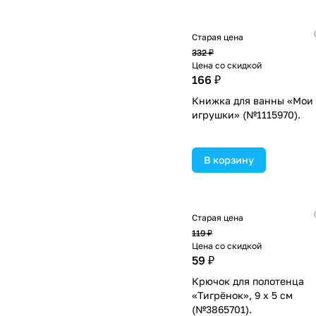
Старая цена
332 ₽
Цена со скидкой
166 ₽
Книжка для ванны «Мои
игрушки» (№1115970).
В корзину
Старая цена
119 ₽
Цена со скидкой
59 ₽
Крючок для полотенца
«Тигрёнок», 9 х 5 см
(№3865701).