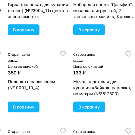
Горка (пеленка) для купания
Набор для ванны "Дельфин",
й
(сатин) (№2300с_11) цвета в
мочалка с игрушкой, 2
ассортименте.
тактильных мячика, Крошка
Я (№7412557).
В корзину
В корзину
Старая цена
Старая цена
700 ₽
266 ₽
Цена со скидкой
Цена со скидкой
350 ₽
133 ₽
Пеленка с капюшоном
Мочалка детская для
(№10001_10_4).
купания «Зайка», варежка,
из махры (№3612500).
В корзину
В корзину
Старая цена
Старая цена