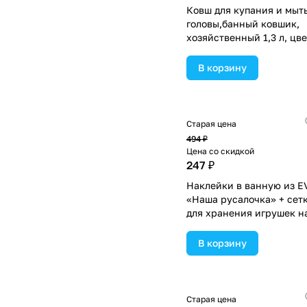
Ковш для купания и мыт
головы,банный ковшик,
хозяйственный 1,3 л, цве
МИКС (№2378582).
В корзину
Старая цена
494 ₽
Цена со скидкой
247 ₽
Наклейки в ванную из E
«Наша русалочка» + сет
для хранения игрушек н
присосках (№1874870).
В корзину
Старая цена