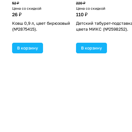
52 ₽
220 ₽
Цена со скидкой
Цена со скидкой
26 ₽
110 ₽
Ковш 0,9 л, цвет бирюзовый
Детский табурет-подставка
(№2875415).
цвета МИКС (№2598252).
В корзину
В корзину
Старая цена
Старая цена
1 132 ₽
507 ₽
Цена со скидкой
Цена со скидкой
566 ₽
253 ₽
я
Пеленка с капюшоном
Круг детский на шею, для
я»,
(№322_9_3).
купания с погремушками,
с
«Рыбка», цвет МИКС
8).
(№4770946).
В корзину
В корзину