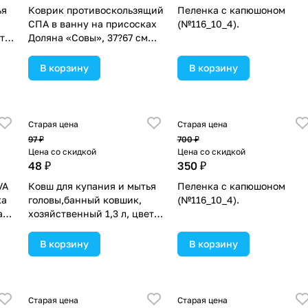
ья
Коврик противоскользящий
Пеленка с капюшоном
СПА в ванну на присосках
(№116_10_4).
т
Доляна «Совы», 37?67 см
(№890942).
В корзину
В корзину
Старая цена
Старая цена
97 ₽
700 ₽
Цена со скидкой
Цена со скидкой
48 ₽
350 ₽
VA
Ковш для купания и мытья
Пеленка с капюшоном
ка
головы,банный ковшик,
(№116_10_4).
а
хозяйственный 1,3 л, цвет
МИКС (№2378582).
В корзину
В корзину
Старая цена
Старая цена