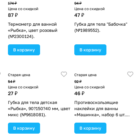
174 ₽
94 ₽
Цена со скидкой
Цена со скидкой
87 ₽
47 ₽
Термометр для ванной
Губка для тела "Бабочка"
«Рыбка», цвет розовый
(№1989552).
(№2300124).
В корзину
В корзину
Старая цена
Старая цена
54 ₽
92 ₽
Цена со скидкой
Цена со скидкой
27 ₽
46 ₽
Губка для тела детская
Противоскользящие
«Рыбка», 90?150?40 мм, цвет
наклейки для ванны
микс (№9618081).
«Машинка», набор 6 шт.
(№3623331).
В корзину
В корзину