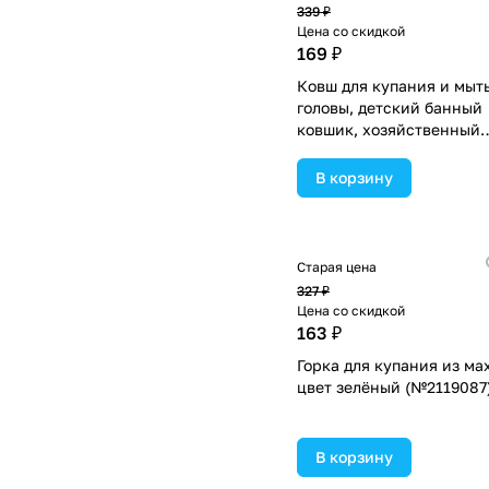
339 ₽
Цена со скидкой
169 ₽
Ковш для купания и мыт
головы, детский банный
ковшик, хозяйственный
«Динозаврик», цвет гол
(№7761337).
В корзину
Старая цена
327 ₽
Цена со скидкой
163 ₽
Горка для купания из ма
цвет зелёный (№2119087)
В корзину