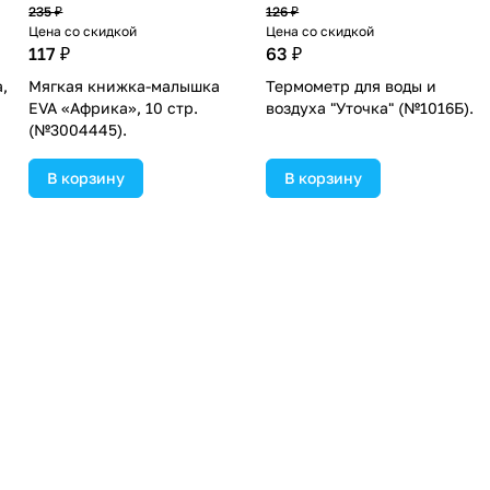
235 ₽
126 ₽
Цена со скидкой
Цена со скидкой
117 ₽
63 ₽
,
Мягкая книжка-малышка
Термометр для воды и
EVA «Африка», 10 стр.
воздуха "Уточка" (№1016Б).
(№3004445).
В корзину
В корзину
Старая цена
Старая цена
184 ₽
94 ₽
Цена со скидкой
Цена со скидкой
92 ₽
47 ₽
Крючок декоративный
Термометр для воды и
"Малышка" (№1051537).
воздуха "Рыбка" (№1014Б).
В корзину
В корзину