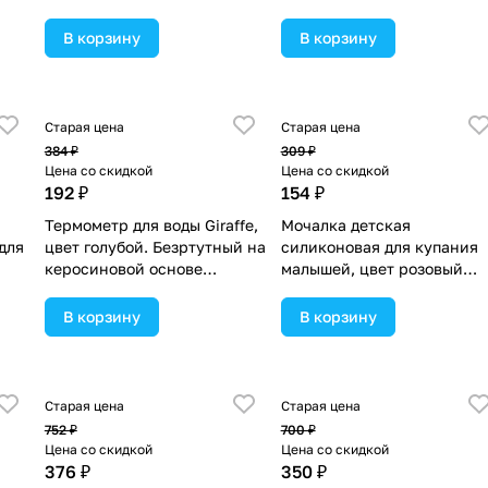
В корзину
В корзину
Старая цена
Старая цена
384 ₽
309 ₽
Цена со скидкой
Цена со скидкой
192 ₽
154 ₽
Термометр для воды Giraffe,
Мочалка детская
для
цвет голубой. Безртутный на
силиконовая для купания
керосиновой основе
малышей, цвет розовый
(№7697979).
(№10102944).
В корзину
В корзину
Старая цена
Старая цена
752 ₽
700 ₽
Цена со скидкой
Цена со скидкой
376 ₽
350 ₽