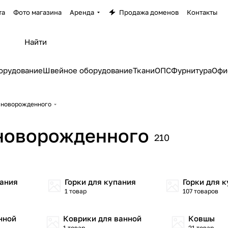
та
Фото магазина
Аренда
Продажа доменов
Контакты
орудование
Швейное оборудование
Ткани
ОПС
Фурнитура
Офи
 новорожденного
новорожденного
210
пания
Горки для купания
Горки для к
1 товар
107 товаров
нной
Коврики для ванной
Ковшы
1 товар
21 товар