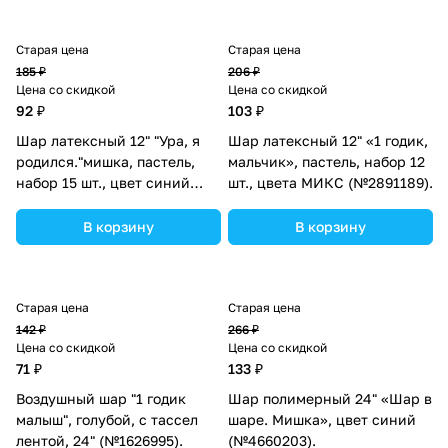
Старая цена
Старая цена
185 ₽
206 ₽
Цена со скидкой
Цена со скидкой
92 ₽
103 ₽
Шар латексный 12" "Ура, я
Шар латексный 12" «1 годик,
родился."мишка, пастель,
мальчик», пастель, набор 12
набор 15 шт., цвет синий
шт., цвета МИКС (№2891189).
(№5428309).
В корзину
В корзину
Старая цена
Старая цена
142 ₽
266 ₽
Цена со скидкой
Цена со скидкой
71 ₽
133 ₽
Воздушный шар "1 годик
Шар полимерный 24" «Шар в
малыш", голубой, с тассел
шаре. Мишка», цвет синий
лентой, 24" (№1626995).
(№4660203).