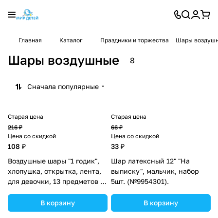
Главная
Каталог
Праздники и торжества
Шары воздуш
Шары воздушные
8
Сначала популярные
Старая цена
Старая цена
216 ₽
66 ₽
Цена со скидкой
Цена со скидкой
108 ₽
33 ₽
Воздушные шары "1 годик",
Шар латексный 12" "На
хлопушка, открытка, лента,
выписку", мальчик, набор
для девочки, 13 предметов в
5шт. (№9954301).
наборе (№3678444).
В корзину
В корзину