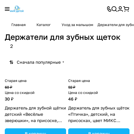
Главная
Каталог
Уход за малышом
Держатели для зуб
Держатели для зубных щеток
2
Сначала популярные
Старая цена
Старая цена
60 ₽
92 ₽
Цена со скидкой
Цена со скидкой
30 ₽
46 ₽
Держатель для зубной щётки
Держатель для зубных щёток
детский «Весёлые
«Птичка», детский, на
зверюшки», на присоске,
присосках, цвет МИКС
дизайн МИКС (№1125769).
(№1125771).
В корзину
В корзину