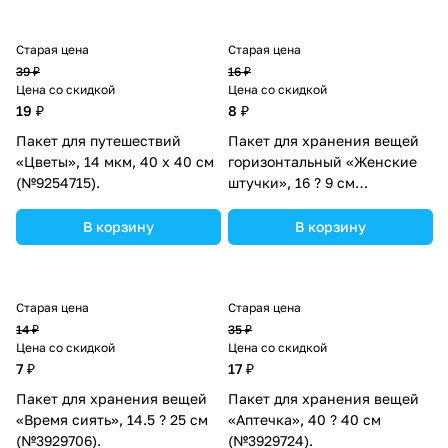
Старая цена
Старая цена
39 ₽
16 ₽
Цена со скидкой
Цена со скидкой
19 ₽
8 ₽
Пакет для путешествий
Пакет для хранения вещей
«Цветы», 14 мкм, 40 х 40 см
горизонтальный «Женские
(№9254715).
штучки», 16 ? 9 см
(№3929693).
В корзину
В корзину
Старая цена
Старая цена
14 ₽
35 ₽
Цена со скидкой
Цена со скидкой
7 ₽
17 ₽
Пакет для хранения вещей
Пакет для хранения вещей
«Время сиять», 14.5 ? 25 см
«Аптечка», 40 ? 40 см
(№3929706).
(№3929724).