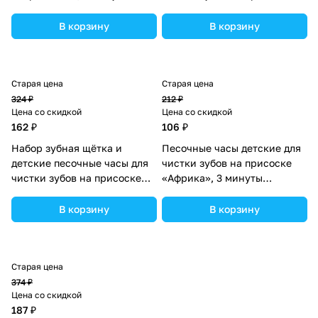
(№3893607).
«Веселые друзья»
(№7121421).
В корзину
В корзину
Старая цена
Старая цена
324 ₽
212 ₽
Цена со скидкой
Цена со скидкой
162 ₽
106 ₽
Набор зубная щётка и
Песочные часы детские для
детские песочные часы для
чистки зубов на присоске
чистки зубов на присоске
«Африка», 3 минуты
«Машинка» (№7121418).
(№3893610).
В корзину
В корзину
Старая цена
374 ₽
Цена со скидкой
187 ₽