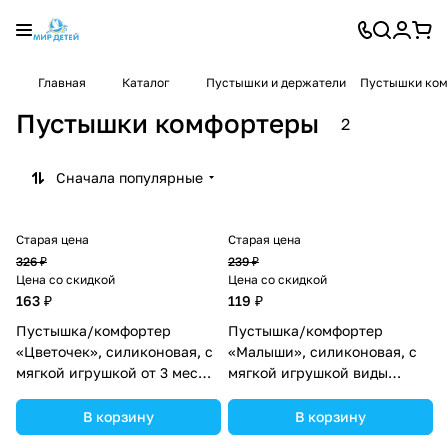
Главная
Каталог
Пустышки и держатели
Пустышки ко
Пустышки комфортеры
2
Сначала популярные
Старая цена
Старая цена
326 ₽
239 ₽
Цена со скидкой
Цена со скидкой
163 ₽
119 ₽
Пустышка/комфортер
Пустышка/комфортер
«Цветочек», силиконовая, с
«Малыши», силиконовая, с
мягкой игрушкой от 3 мес
мягкой игрушкой виды
(№3612534).
МИКС, Крошка Я
(№3612533).
В корзину
В корзину