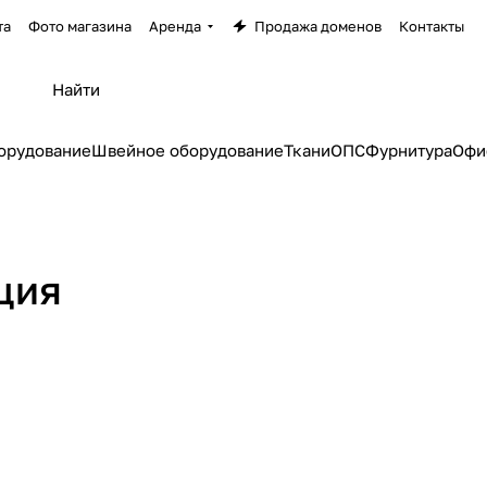
та
Фото магазина
Аренда
Продажа доменов
Контакты
орудование
Швейное оборудование
Ткани
ОПС
Фурнитура
Офи
ция