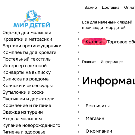
Важно
Доставка
Опла
Все для маленьких людей
производит мир детей
Одежда для малышей
Кроватки и матрасики
Каталог
Торговое об
Бортики противоударники
Комплекты для кровати
Постельный текстиль
Главная
Информация
Интерьер в детской
Конверты на выписку
Информа
Выписка из роддома
Коляски и аксессуары
Бутылочки и соски
Пустышки и держатели
Кормление и питание
Реквизиты
Одежда из турции
Магазин
Уход за малышом
Купание новорожденного
О компании
Гигиена и здоровье